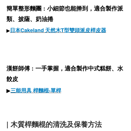
簡單整形
麵團 : 小細節也能擀到，適合製作派
類、披薩、奶油捲
日本Cakeland
天然木T型雙頭派皮桿皮器
▶
漢餅師傅 : 一手掌握，適合製作中式糕餅、水
餃皮
▶
三能用具 桿麵棍-單桿
| 木質桿麵棍的清洗及保養方法