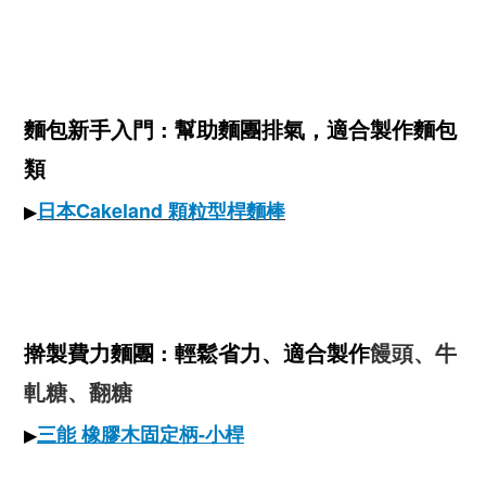
麵包新手入門 : 幫助麵團排氣，適合製作麵包
類
日本Cakeland 顆粒型桿麵棒
▶
擀製費力麵團 : 輕鬆省力、適合製作
饅頭、牛
軋糖、翻糖
三能 橡膠木固定柄-小桿
▶