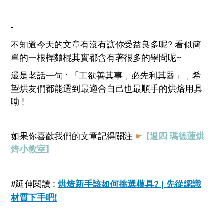
-
不知道今天的文章有沒有讓你受益良多呢? 看似簡
單的一根桿麵棍其實都含有著很多的學問呢~
還是老話一句 : 「工欲善其事，必先利其器
」
，希
望烘友們都能選到最適合自己也最順手的烘焙用具
呦 !
如果你喜歡我們的文章記得關注
週四 瑪德蓮烘
☛
【
焙小教室
】
#延伸閱讀 :
烘焙新手該如何挑選模具? | 先從認識
材質下手吧!