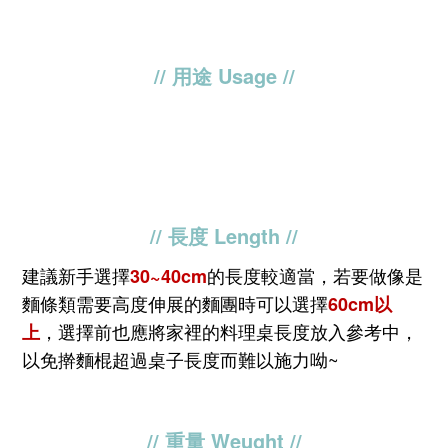
// 用途 Usage //
// 長度 Length
//
建議新手選擇
的長度較適當，若要做像是
30~40cm
麵條類需要高度伸展
的麵團時可以選擇
60cm以
，選擇前也應將家裡的料理桌長度放入參考
中，
上
以免擀麵棍超過桌子長度而難以施力呦~
// 重量 Weught
//