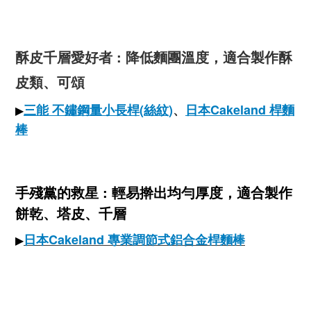
酥皮千層愛好者 : 降低麵團溫度，適合製作酥
皮類、可頌
三能 不鏽鋼量小長桿(絲紋)
、
日本Cakeland 桿麵
▶
棒
手殘黨的救星 : 輕易擀出均勻厚度，適合製作
餅乾、塔皮、千層
日本Cakeland
專業調節式鋁合金桿麵棒
▶