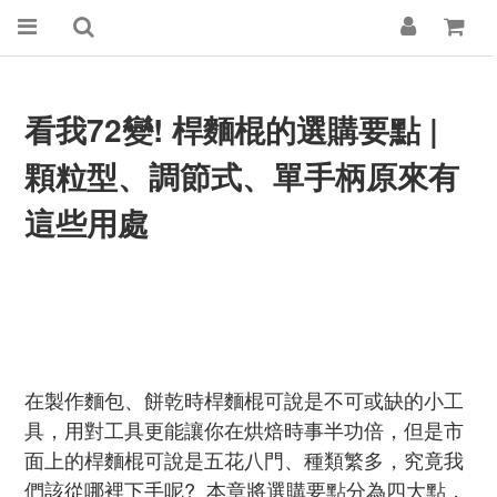
看我72變! 桿麵棍的選購要點 |
顆粒型
、調節式、單手柄原來有
這些用處
在製作麵包、餅乾時桿麵棍可說是不可或缺的小工
具，用對工具更能讓你在烘焙時事半功倍，但是市
面上的桿麵棍可說是五花八門、種類繁多，究竟我
們該從哪裡下手呢? 本章將選購要點分為四大點，