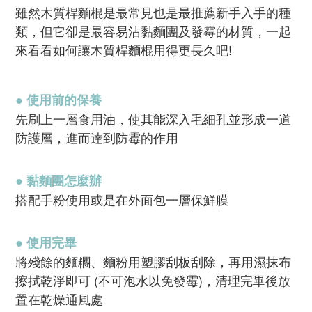
雖然木質桿麵棍是最常見也是最推薦新手入手的種
類，但它卻是最容易沾黏麵團及發霉的材質，一起
來看看如何讓木質桿麵棍用得更長久吧!
● 使用前的保養
先刷上一層食用油，使其能深入毛細孔並形成一道
防護層，進而達到防霉的作用
● 黏麵團怎麼辦
搭配手粉使用或是在外面包一層保鮮膜
● 使用完畢
將殘餘的麵糰、麵粉用塑膠刮板刮除，再用濕抹布
擦拭乾淨即可 (不可泡水以免發霉)，清理完畢後放
置在乾燥通風處