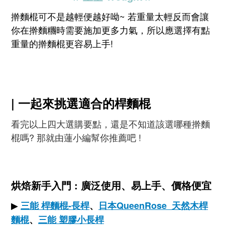
擀麵棍可不是越輕便越好呦~ 若重量太輕反而會讓
你在擀麵糰時需要施加更多力氣，所以應選擇有點
重量的擀麵棍更容易上手!
| 一起來挑選適合的桿麵棍
看完以上四大選購要點，還是不知道該選哪種擀麵
棍嗎? 那就由蓮小編幫你推薦吧 !
烘焙新手入門 : 廣泛使用、易上手、價格便宜
▶
三能 桿麵棍-長桿
、
日本QueenRose 天然木桿
麵棍
、
三能
塑膠小長桿