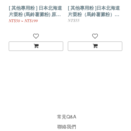
[ 其他專用粉 ] 日本北海道
[ 其他專用粉 ]日本北海道
片栗粉 (馬鈴薯澱粉) 原裝
片栗粉（馬鈴薯澱粉）原
1KG
裝180g
NT$55
NT$50 ~ NT$199
常見Q&A
聯絡我們