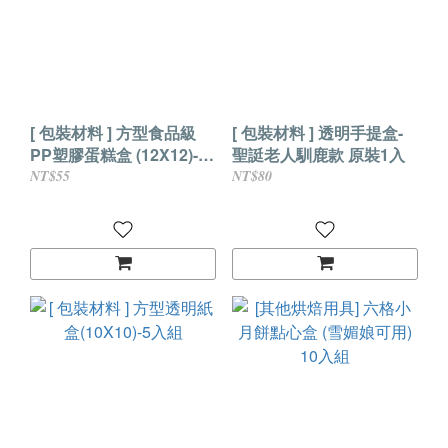
[ 包裝材料 ] 方型食品級
[ 包裝材料 ] 透明手提盒-
PP塑膠蛋糕盒 (12X12)-原
聖誔老人馴鹿款 原裝1入
裝1入
NT$55
NT$80