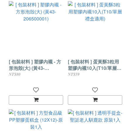
[ 包裝材料 ] 塑膠內襯 - 方
[ 包裝材料 ] 蛋黃酥3粒用
形泡殼(大) (黃43-
塑膠內襯10入(T10/單層禮
206500001)
盒適用)
NT$80
NT$59