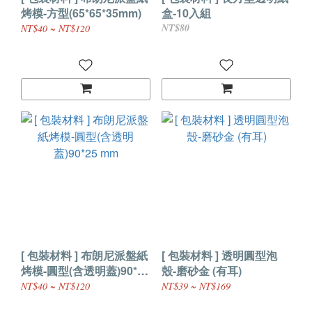
烤模-方型(65*65*35mm)
盒-10入組
NT$80
NT$40 ~ NT$120
[ 包裝材料 ] 布朗尼派盤紙
[ 包裝材料 ] 透明圓型泡
烤模-圓型(含透明蓋)90*25
殼-磨砂金 (有耳)
mm
NT$40 ~ NT$120
NT$39 ~ NT$169