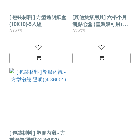
[ 包裝材料 ] 方型透明紙盒
[其他烘焙用具] 六格小月
(10X10)-5入組
餅點心盒 (雪媚娘可用) 10
入組
NT$55
NT$75
[ 包裝材料 ] 塑膠內襯 - 方
型泡殼(透明)(4-36001)