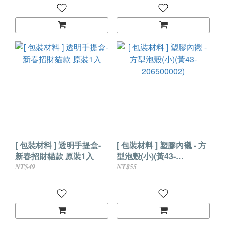
[ 包裝材料 ] 透明手提盒-
[ 包裝材料 ] 塑膠內襯 - 方
新春招財貓款 原裝1入
型泡殼(小)(黃43-
206500002)
NT$49
NT$55