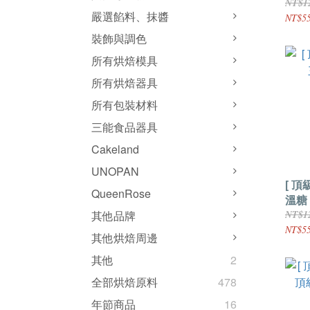
NT$1
嚴選餡料、抹醬
NT$55
裝飾與調色
所有烘焙模具
所有烘焙器具
所有包裝材料
三能食品器具
Cakeland
UNOPAN
[ 頂
QueenRose
溫糖 
NT$1
其他品牌
NT$55
其他烘焙周邊
其他
2
全部烘焙原料
478
年節商品
16