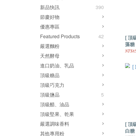
新品快訊
390
節慶好物
優惠專區
Featured Products
42
[ 頂
藻糖
嚴選麵粉
NT$85
天然酵母
進口奶油、乳品
頂級糖品
頂級巧克力
頂級鹽品
5
頂級醋、油品
頂級堅果、乾果
嚴選調味香料
[ 頂
白糖
其他專用粉