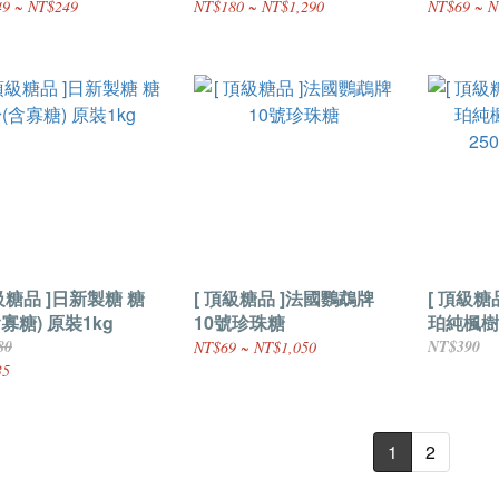
9 ~ NT$249
NT$180 ~ NT$1,290
NT$69 ~ N
級糖品 ]日新製糖 糖
[ 頂級糖品 ]法國鸚鵡牌
[ 頂級糖
寡糖) 原裝1kg
10號珍珠糖
珀純楓樹
250ml(約
80
NT$390
NT$69 ~ NT$1,050
35
1
2