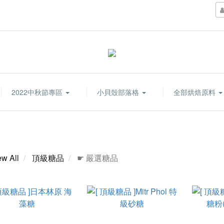
2022中秋節專區
小貝殼部落格
全部烘焙原料
ew All
頂級糖品
☛ 嚴選糖品