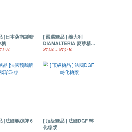
品 ]日本薩南製糖
[ 嚴選糖品 ] 義大利
砂糖
DIAMALTERIA 麥芽精
EUROMALT 分裝
T$280
NT$80 ~ NT$150
品 ]法國鸚鵡牌 6
[ 頂級糖品 ] 法國DGF 轉
化糖漿