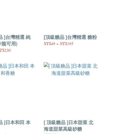
品 ]台灣精選 純
[頂級糖品 ]台灣精選 糖粉
卡龍可用)
NT$49 ~ NT$195
T$230
品 ]日本和田 本
[ 頂級糖品 ]日本甜菜 北
海道甜菜高級砂糖