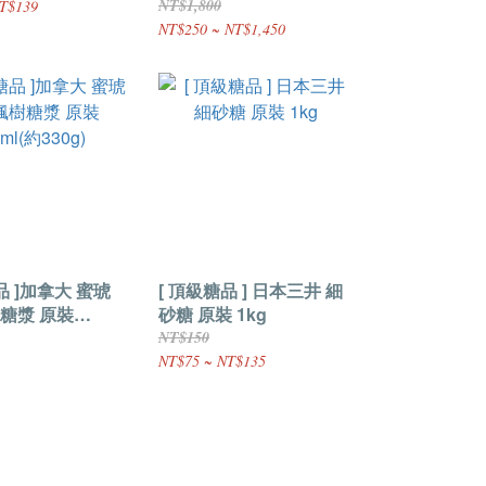
NT$1,800
T$139
NT$250 ~ NT$1,450
品 ]加拿大 蜜琥
[ 頂級糖品 ] 日本三井 細
糖漿 原裝
砂糖 原裝 1kg
330g)
NT$150
NT$75 ~ NT$135