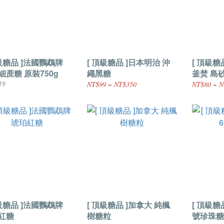
頂級糖品 ]法國鸚鵡牌
[ 頂級糖品 ]日本明治 沖
[ 頂級糖
細蔗糖 原裝750g
繩黑糖
釜焚 島
19
NT$99 ~ NT$350
NT$80 ~ N
頂級糖品 ]法國鸚鵡牌
[ 頂級糖品 ]加拿大 純楓
[ 頂級糖
紅糖
樹糖粒
號珍珠糖