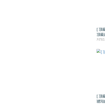
[ 
頂級
NT$2
[ 
琥珀