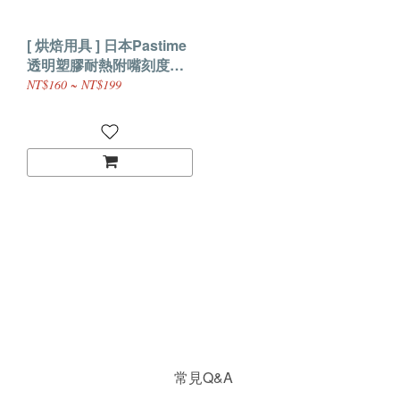
[ 烘焙用具 ] 日本Pastime
透明塑膠耐熱附嘴刻度計
量杯
NT$160 ~ NT$199
常見Q&A