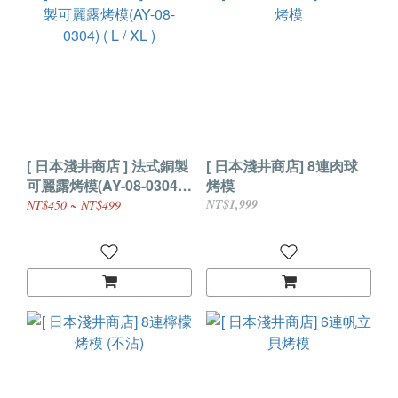
[ 日本淺井商店 ] 法式銅製
[ 日本淺井商店] 8連肉球
可麗露烤模(AY-08-0304) (
烤模
L / XL )
NT$1,999
NT$450 ~ NT$499