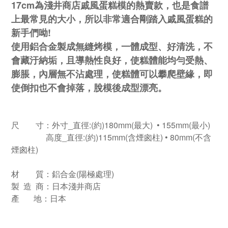
17cm為淺井商店戚風蛋糕模的熱賣款，也是食譜
上最常見的大小，所以非常適合剛踏入戚風蛋糕的
新手們呦!
使用鋁合金製成無縫烤模，一體成型、好清洗，不
會藏汙納垢，且導熱性良好，使糕體能均勻受熱、
膨脹，內層無不沾處理，使糕體可以攀爬壁緣，即
使倒扣也不會掉落，脫模後成型漂亮。
尺 寸：外寸_直徑:(約)180mm(最大) • 155mm(最小)
高度_直徑:(約)115mm(含煙囪柱) • 80mm(不含
煙囪柱)
材 質：鋁合金(陽極處理)
製 造 商：日本淺井商店
產 地：日本