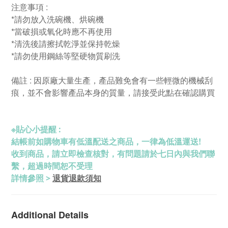
注意事項 :
*請勿放入洗碗機、烘碗機
*當破損或氧化時應不再使用
*清洗後請擦拭乾淨並保持乾燥
*請勿使用鋼絲等堅硬物質刷洗
備註 : 因原廠大量生產，產品難免會有一些輕微的機械刮
痕，並不會影響產品本身的質量，請接受此點在確認購買
※
貼心小提醒 :
結帳前如購物車有低溫配送之商品，一律為低溫運送!
收到商品，請立即檢查核對，有問題請於七日內與我們聯
繫，超過時間恕不受理
退貨退款須知
詳情參照 >
Additional Details