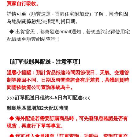
買家自行吸收。
詳情可至（
順豐速運 - 香港住宅附加費
）了解，同時也因
為地點關係恕無法指定到貨日期。
◆ 出貨當天，都會發送email通知，若想查詢記得使用宅
配編號至順豐網站查詢！
【訂單狀態與配送 - 注意事項】
溫馨小提醒：預計貨品抵達時間因節假日、天氣、交通管
制等原因不同、日期及時間查詢會有所差異，具體到貨時
間需依物流公司查詢系統為主。
>>>
訂單配送日程約
3~5
日內可配達
<<<
離島地區需增加
2
天配送時間
◆ 海外配送若需要訂購商品時，可先發訊息確認是否有
現貨，再進行下單等事宜。
◆
您可登入會員後至「訂單查詢」功能中，查詢訂單交