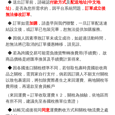
◆ 送出訂單前，請確認
付款方式
及
配送地址(中文地
址)
，是否為您所需求的，因平台系統問題，
訂單成立後
無法修改訂單
。
◆ 訂單如需
加購
，請盡早與我們聯繫，一旦訂單配送連
結設立後，或訂單已包裝完畢，恕無法提供加購服務。
◆ 因個人因素導致訂單未成立成功，如超過活動時間，
恕無法將已取消的訂單優惠轉移，請見諒。
◆
若為跨國交易可能需負擔貨幣轉換費用(手續費)， 故
商品價格是經匯率換算及手續費計算得來。
◆
因各國進口關稅標準不同，若領取包裹時貴國欲收商
品之關稅，需買家自行支付，倘若因訂購人不願支付關稅
以致包裹退回，將扣除實際產生之來回運費、兩地關稅等
費用後，再退款至會員帳戶
（來回運費＝訂單收取運費Ｘ２，關稅為抽驗，依地區而
有所不同，建議先至各國稅務單位查證 ）
◆
結帳完成後視同
同意
運費酌收方式和關稅/物流費之處