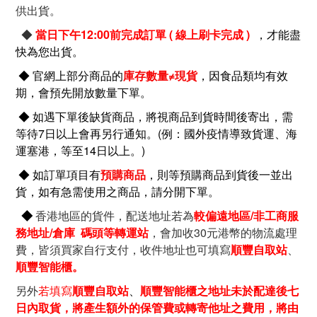
供出貨。
◆
當日下午12:00前完成訂單 ( 線上刷卡完成 )
，才能盡
快為您出貨
。
◆
官網上部分商品的
庫存數量≠現貨
，因食品類均有效
期，會預先開放數量下單。
◆
如遇下單後缺貨商品，將視商品到貨時間後寄出，需
等待7日以上會再另行通知。
(例：國外疫情導致貨運、海
運塞港，等至14日以上。)
◆
如訂單項目有
預購商品
，則等預購商品到貨後一並出
貨，如有急需使用之商品，請分開下單。
◆
香港地區的貨件，配送地址若為
較偏遠地區/非工商服
務地址/倉庫 碼頭等轉運站
，會加收30元港幣的物流處理
費，皆須買家自行支付，收件地址也可填寫
順豐自取站
、
順豐智能櫃。
另外
若填寫
順豐自取站
、
順豐智能櫃之地址未於配達後七
日內取貨，將產生額外的保管費或轉寄他址之費用，將由