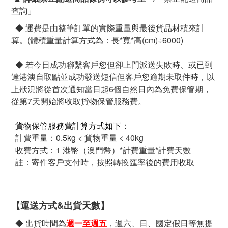
查詢
」
◆ 運費是由整筆訂單的實際重量與最後貨品材積來計
算。(體積重量計算方式為：長*寬*高(cm)÷6000)
◆ 若今日成功聯繫客戶您但卻上門派送失敗時、或已到
達港澳自取點並成功發送短信但客戶您逾期未取件時，以
上狀況將從首次通知當日起6個自然日內為免費保管期，
從第7天開始將收取貨物保管服務費。
貨物保管服務費計算方式如下：
計費重量：0.5kg < 貨物重量 < 40kg
收費方式：1 港幣（澳門幣）*計費重量*計費天數
註：寄件客戶支付時，按照轉換匯率後的費用收取
【運送方式&出貨天數】
◆ 出貨時間為
週一至週五
，週六、日、國定假日等無提