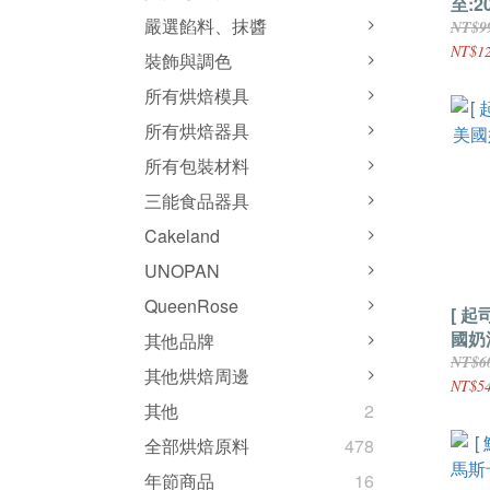
至:2
嚴選餡料、抹醬
薇 
NT$9
裝10
NT$12
裝飾與調色
所有烘焙模具
所有烘焙器具
所有包裝材料
三能食品器具
Cakeland
UNOPAN
QueenRose
[ 
國奶
其他品牌
NT$6
其他烘焙周邊
NT$5
其他
2
全部烘焙原料
478
年節商品
16