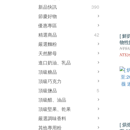
新品快訊
390
節慶好物
優惠專區
精選商品
42
[ 鮮
物性
嚴選麵粉
1000
NT$3
天然酵母
NT$2
進口奶油、乳品
頂級糖品
頂級巧克力
頂級鹽品
5
頂級醋、油品
頂級堅果、乾果
嚴選調味香料
[ 烘
其他專用粉