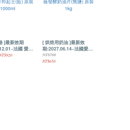
酪 ]最新效期
[ 烘焙用奶油 ]最新效
.12.01~法國 愛樂
期:2027.06.14~法國愛樂
邦起士(藍) 原裝
薇發酵奶油片(無鹽) 原裝
NT$700
NT$920
1kg
NT$650