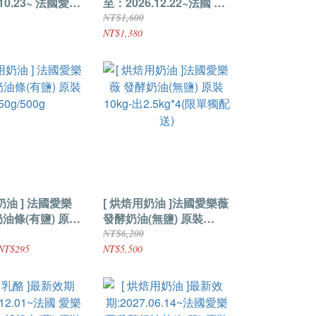
.10.23~ 法國愛樂
至：2026.12.22~法國 愛
油條(無鹽) 原裝
樂薇發酵奶油條(無鹽) 原
NT$1,600
條(一箱)
裝2.5kg
NT$1,380
奶油 ] 法國愛樂
[ 烘焙用奶油 ]法國愛樂薇
油條(有鹽) 原裝
發酵奶油(無鹽) 原裝
0g
10kg-出2.5kg*4(限單獨
NT$6,200
配送)
NT$295
NT$5,500