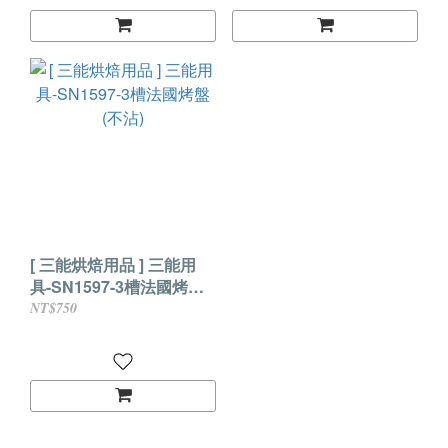
[ 三能烘焙用品 ] 三能用
具-SN1597-3槽法國烤盤
(不沾)
NT$750