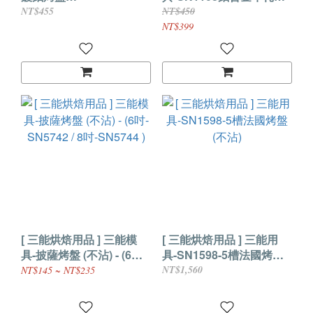
(600X400X30mm)SN107
烤盤(陽極)
NT$455
NT$450
7
NT$399
[ 三能烘焙用品 ] 三能模
[ 三能烘焙用品 ] 三能用
具-披薩烤盤 (不沾) - (6吋-
具-SN1598-5槽法國烤盤
SN5742 / 8吋-SN5744 )
(不沾)
NT$1,560
NT$145 ~ NT$235