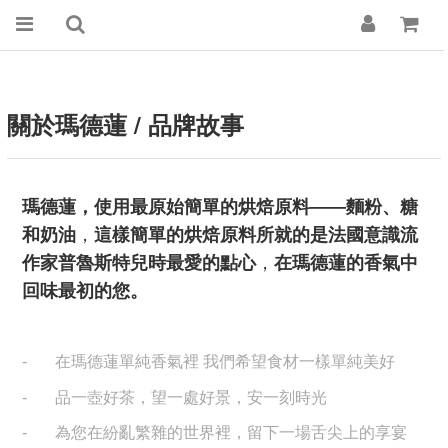
關於瑪德蓮 / 品牌故事
瑪德蓮，使用最原始簡單的烘焙原料——麵粉、糖
和奶油
，
這樣簡單的烘焙原料所就的是法國意識流
作家普魯斯特兒時最愛的點心
，
在瑪德蓮的香氣中
回味最初的您。
-
在瑪德蓮單純香氣裡 我們希望食材一樣單純美好
-
品一壺好茶，望一處好景，安一刻時光
-
為您在紛亂繁雜的世界裡，留下一場舌尖上的享宴