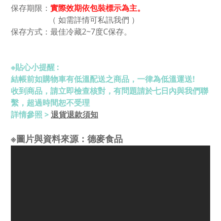
保存期限：
實際效期
依包裝標示為主。
（ 如需詳情可私訊我們 ）
保存方式：最佳
冷藏2~7度C保存。
※
貼心小提醒 :
結帳前如購物車有低溫配送之商品，一律為低溫運送!
收到商品，請立即檢查核對，有問題請於七日內與我們聯
繫，超過時間恕不受理
退貨退款須知
詳情參照 >
※圖片與資料來源：德麥食品