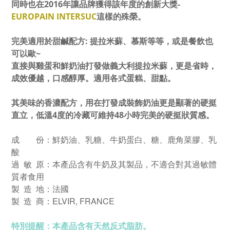
同時也在2016年讓品牌獲得該年度的創新大獎-
EUROPAIN INTERSUC
這樣的殊榮。
完美適用於甜鹹配方: 提拉米蘇、慕斯等等，或是餐飲也
可以歐~
直接與雞蛋和鮮奶油打發做義大利提拉米蘇，更是省時，
成效優越，口感醇厚。適用各式蛋糕、甜點。
其美味的香濃配方，用在打發成裝飾奶油更是顯著的硬挺
直立，低溫4度的冷藏可維持48小時完美的硬挺狀質感。
鮮奶油、乳糖、牛奶蛋白、糖、鹿角菜膠、乳
成
份
：
酸
過 敏 原：本產品含有牛奶及其製品，不適合對其過敏體
質者食用
製 造 地：法國
ELVIR, FRANCE
製 造 商：
特別提醒：本產品含有天然反式脂肪。