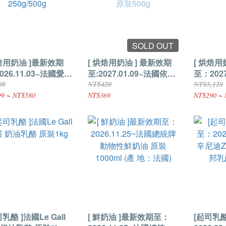
SOLD OUT
烘焙用奶油 ]最新效期
[ 烘焙用奶油 ] 最新效期
[ 烘焙用
2026.11.03~法國愛樂
至:2027.01.09~法國依思
至：2027
發酵奶油條(無鹽) 原裝
尼 AOP發酵奶油條(無鹽)
統牌 無
00
NT$420
NT$5,120
/500g
原裝500g
500g
9 ~ NT$580
NT$369
NT$290 ~ 
司乳酪 ]法國Le Gall
[ 鮮奶油 ]最新效期至：
[起司乳