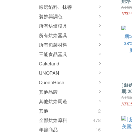
燈塔
嚴選餡料、抹醬
NT$7
NT$33
裝飾與調色
所有烘焙模具
所有烘焙器具
所有包裝材料
三能食品器具
Cakeland
UNOPAN
QueenRose
[ 鮮
期:202
其他品牌
38
NT$8
其他烘焙周邊
風車)
NT$35
其他
2
全部烘焙原料
478
年節商品
16