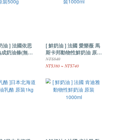
奶油 ] 法國依思
[ 鮮奶油 ] 法國 愛樂薇 馬
熟成奶油條(無鹽)
斯卡邦動物性鮮奶油 原裝
g
1000ml
NT$840
NT$380 ~ NT$740