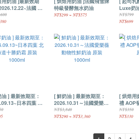
烘焙用奶油 ]最新效期
[ 烘焙用奶油 ]法國飛雪牌
[ 起司乳
026.12.22~法國 愛
特級發酵無水奶油
Luxe奶
發酵奶油條(無鹽) 原
,600
NT$799
NT$299 ~ NT$575
5kg
380
NT$699
奶油 ] 最新效期至：
[ 鮮奶油 ] 最新效期至：
[ 烘焙用
6.09.13~日本四葉 北
2026.10.31～法國愛樂薇
禮 AOP
十勝奶霜 原裝
動物性鮮奶油 原裝
原裝500
50
NT$3,840
NT$350
ml
1000ml
95
NT$290 ~ NT$3,360
NT$330
1
2
3
4