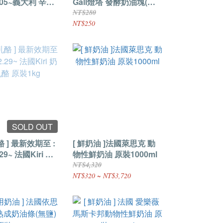
9.05~義大利 辛尼
Gall燈塔 發酵奶油塊(無
TTI 馬斯卡邦乳
鹽) 原裝500g
NT$280
00g
NT$250
SOLD OUT
酪 ] 最新效期至 :
[ 鮮奶油 ]法國萊思克 動
國Kiri 奶
物性鮮奶油 原裝1000ml
裝1kg
NT$4,320
NT$320 ~ NT$3,720