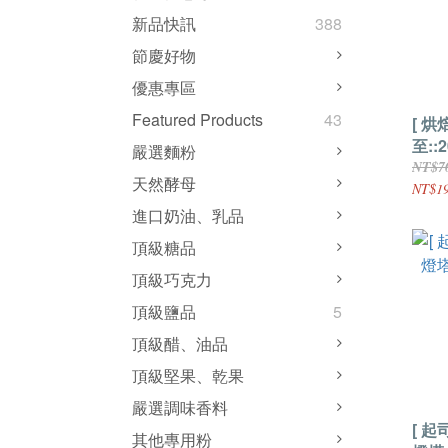
新品快訊
388
節慶好物
優惠專區
Featured Products
43
[ 
至::
嚴選麵粉
薇 
NT$7
天然酵母
250g
NT$19
進口奶油、乳品
頂級糖品
頂級巧克力
頂級鹽品
5
頂級醋、油品
頂級堅果、乾果
嚴選調味香料
[ 起
其他專用粉