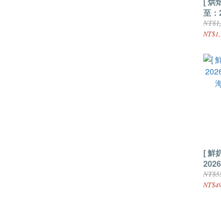
[ 
至：2
樂薇
NT$1
裝2.
NT$1,
[ 鮮
202
海道
NT$5
1000
NT$4