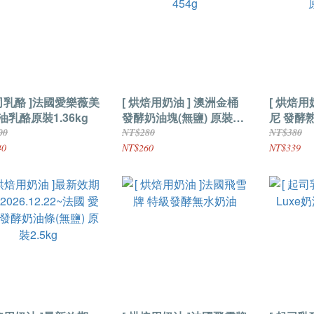
起司乳酪 ]法國愛樂薇美
[ 烘焙用奶油 ] 澳洲金桶
[ 烘焙用
油乳酪原裝1.36kg
發酵奶油塊(無鹽) 原裝
尼 發酵
454g
原裝500
00
NT$280
NT$380
40
NT$260
NT$339