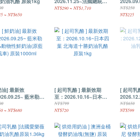
 奶油乳酪 原裝1kg
2026.11.25~法國總統牌
2026.0
動物性鮮奶油 原裝
迪ZANE
00
NT$250
NT$290 ~ NT$1,710
1000ml (產 地：法國)
酪 原裝5
5 ~ NT$650
NT$225
奶油] 最新效
[ 起司乳酪 ] 最新效期
[ 起司乳
6.09.25~ 藍米勒
至：2026.10.16~日本四
2026.12.29~ 法
%動物性鮮奶油(原藍
葉 北海道十勝奶油乳酪
油乳酪 原
00
NT$799
NT$650
 原裝1000ml
原裝1kg
0 ~ NT$680
NT$720
NT$599