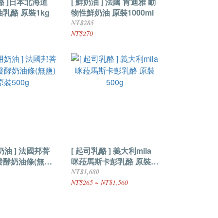
酪 ]日本北海道
[ 鮮奶油 ] 法國 肯迪雅 動
油乳酪 原裝1kg
物性鮮奶油 原裝1000ml
NT$285
NT$270
奶油 ] 法國邦菩
[ 起司乳酪 ] 義大利mila
發酵奶油條(無鹽)
咪菈馬斯卡彭乳酪 原裝
g
500g
NT$1,680
NT$265 ~ NT$1,560