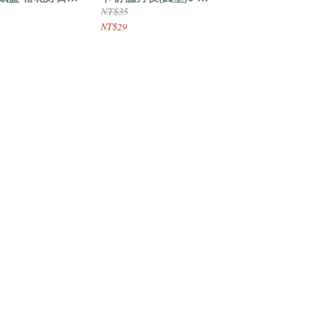
入(內有分裝規格)
7814402 原裝50枚入
NT$35
NT$29