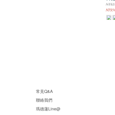
裝1
NT$2
NT$59
常見Q&A
聯絡我們
瑪德蓮Line@