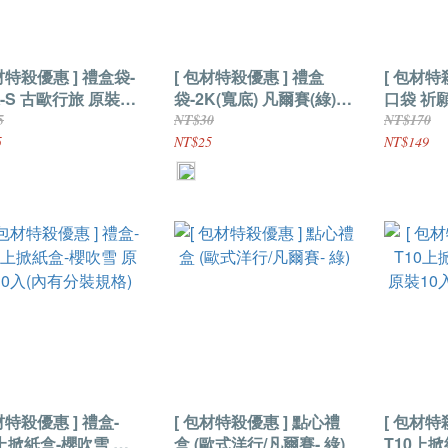
特殺優惠 ] 禮盒袋-
[ 包材特殺優惠 ] 禮盒
[ 包材特殺優
-S 古歐行旅 原裝20
袋-2K(寬底) 凡爾賽(綠)
口袋 祈願
內有分裝規格)
原裝20入(內有分裝規格)
981090
5
NT$30
NT$170
5
NT$25
NT$149
特殺優惠 ] 禮盒-
[ 包材特殺優惠 ] 點心禮
[ 包材特殺優
0上掀紙盒-櫻吹雪 原
盒 (歐式洋行/凡爾賽- 綠)
T10上