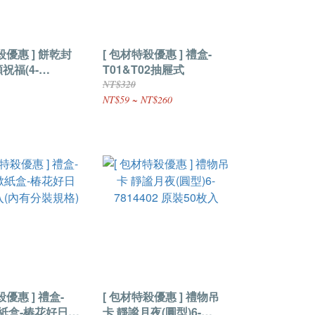
惠 ] 餅乾封
[ 包材特殺優惠 ] 禮盒-
祝福(4-
T01&T02抽屜式
02) 原裝100入
NT$320
NT$59 ~ NT$260
惠 ] 禮盒-
[ 包材特殺優惠 ] 禮物吊
掀紙盒-椿花好日
卡 靜謐月夜(圓型)6-