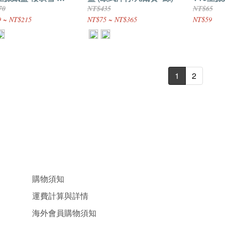
0入(內有分裝規格)
原裝10
70
NT$435
NT$65
 ~ NT$215
NT$75 ~ NT$365
NT$59
1
2
購物須知
運費計算與詳情
海外會員購物須知