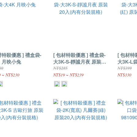
特殺優惠 ] 禮盒袋-
[ 包材特殺優惠 ] 禮盒袋-
[ 包材特
K 月映小兔
大3K-S-靜謐月夜 原裝20
大3K-L
入(內有分裝規格)
原裝25
80
NT$285
NT$399
 ~ NT$230
NT$19 ~ NT$239
NT$330