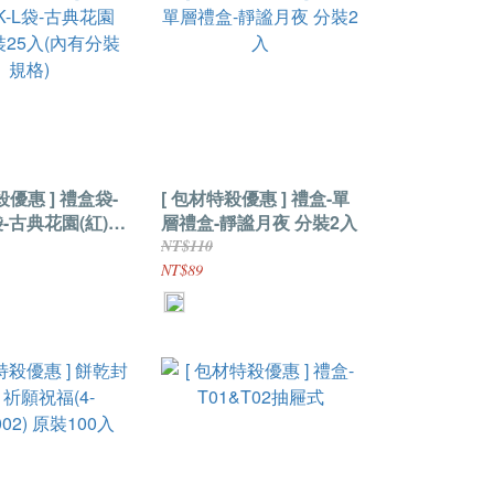
殺優惠 ] 禮盒袋-
[ 包材特殺優惠 ] 禮盒-單
袋-古典花園(紅)
層禮盒-靜謐月夜 分裝2入
入(內有分裝規格)
NT$110
NT$89