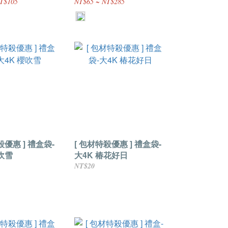
T$105
NT$65 ~ NT$285
 ] 禮盒袋-
[ 包材特殺優惠 ] 禮盒袋-
吹雪
大4K 椿花好日
NT$20