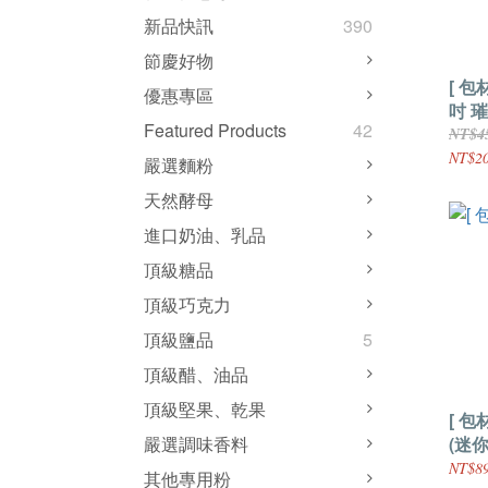
新品快訊
390
節慶好物
[ 包
優惠專區
吋 
Featured Products
42
NT$4
NT$20
嚴選麵粉
天然酵母
進口奶油、乳品
頂級糖品
頂級巧克力
頂級鹽品
5
頂級醋、油品
頂級堅果、乾果
[ 包
(迷你
嚴選調味香料
NT$89
其他專用粉