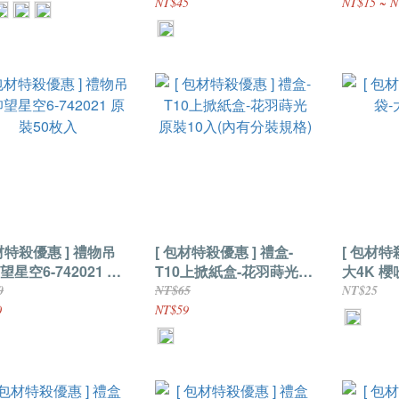
NT$45
NT$15 ~ N
特殺優惠 ] 禮物吊
[ 包材特殺優惠 ] 禮盒-
[ 包材特殺優惠
望星空6-742021 原
T10上掀紙盒-花羽蒔光
大4K 櫻
0枚入
原裝10入(內有分裝規格)
0
NT$65
NT$25
0
NT$59