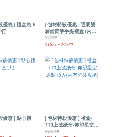
殺優惠 ] 禮盒袋-6
[ 包材特殺優惠 ] 透明雙
洋行
層蛋黃酥手提禮盒 (內附
泡殼)
NT$99
NT$75 ~ NT$80
惠 ] 點心禮
[ 包材特殺優惠 ] 禮盒-
T10上掀紙盒-仰望星空
原裝10入(內有分裝規格)
NT$350