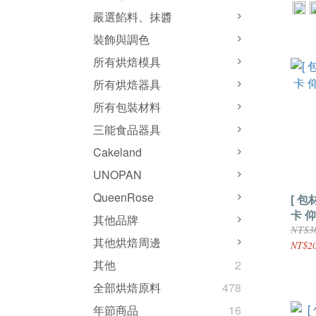
嚴選餡料、抹醬
裝飾與調色
所有烘焙模具
所有烘焙器具
所有包裝材料
三能食品器具
Cakeland
UNOPAN
QueenRose
[ 包材
卡 仰
其他品牌
裝5
NT$3
其他烘焙周邊
NT$2
其他
2
全部烘焙原料
478
年節商品
16