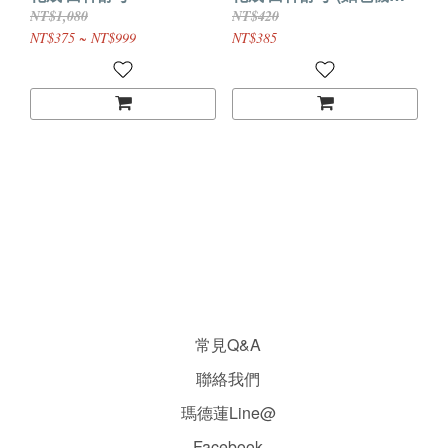
用) 原裝40g (5g*8包)
NT$1,080
NT$420
NT$375 ~ NT$999
NT$385
常見Q&A
聯絡我們
瑪德蓮Line@
Facebook