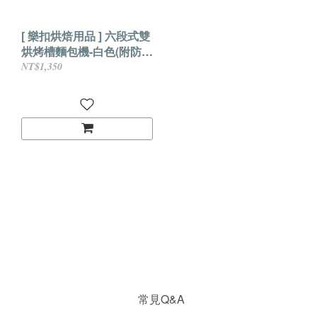
[ 樂扣烘焙用品 ] 六段式雙
烘烤槽麵包機-白色(附防塵
蓋) (JR-T900WH)
NT$1,350
常見Q&A