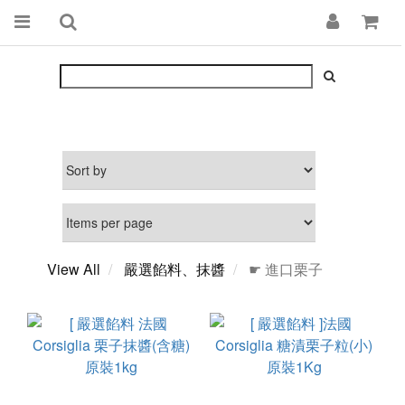
View All
嚴選餡料、抹醬
☛ 進口栗子