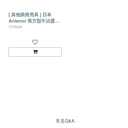
[ 其他烘焙用具 ] 日本
Antenor 長方型不沾蛋糕
卷烤盤D-3570
NT$420
常見Q&A