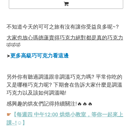
不知道今天的可可之旅有沒有讓你受益良多呢~?
大家也放心瑪德蓮賣得巧克力絕對都是真的巧克力
🤣🤣🤣
更多高級巧可克力看這邊
➤
另外你有聽過調溫跟非調溫巧克力嗎? 平常你吃的
又是哪種巧克力呢?
下期會在告訴大家什麼是調溫
巧克力以及該如何調溫呦!
感興趣的烘友們記得持續關注!🔥🔥🔥
☛
【
每週四 中午12:00 烘焙小教室，等你一起來上
課~!
☺】