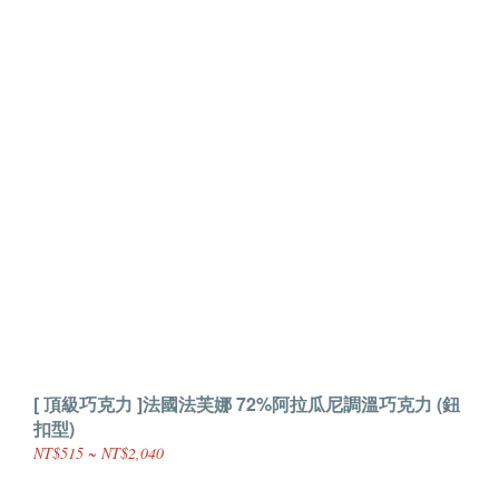
[ 頂級巧克力 ]法國法芙娜 72%阿拉瓜尼調溫巧克力 (鈕
扣型)
NT$515 ~ NT$2,040