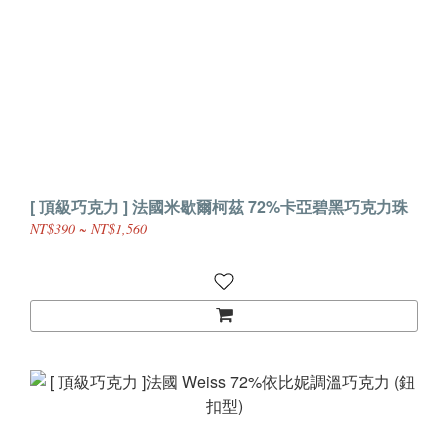
[ 頂級巧克力 ] 法國米歇爾柯茲 72%卡亞碧黑巧克力珠
NT$390 ~ NT$1,560