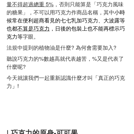
量不得超過總重 5%
，否則只能算是「巧克力風味
的糖果」，不可以用巧克力作商品名稱，其中
小時
候常在便利超商看見的七七乳加巧克力、大波露等
也都
不算是巧克力
，日後的包裝上也不能再標示巧
克力等
字眼。
法規中提到的植物油是什麼? 為何會需要加入
?
聽說巧克力的%數越高就代表越苦，%又是代表了
什麼呢?
今天就讓我們一起重新認識什麼才叫
「
真正的巧克
力
」!
| 巧克力的原身-可可果