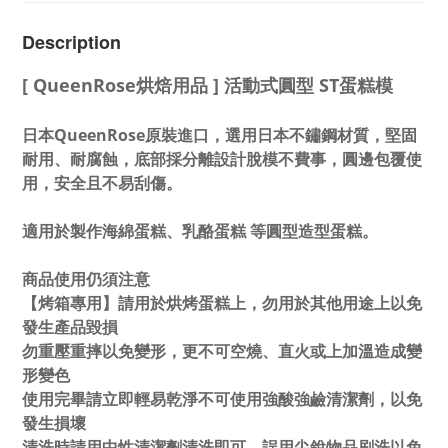
Description
[ QueenRose烘焙用品 ] 活動式圓型 ST蛋糕模
日本QueenRose原裝進口，選用日本不鏽鋼材質，堅固
耐用、耐腐蝕，底部採分離設計脫模不費事，圓邊包覆使
用，安全且不易刮傷。
適用於製作海綿蛋糕、乳酪蛋糕 等圓型造型蛋糕。
商品使用仍須注意
【烤箱專用】請用於烘烤蛋糕上，勿用於其他用途上以免
發生產品毀損
勿重壓重摔以免變形，更不可空燒、直火或上加溫造成變
形變色
使用完畢請立即輕易乾淨不可使用強酸強鹼清潔劑，以免
發生損壞
清洗時請用中性清潔劑清洗即可，誤用尖銳物品刷洗以免