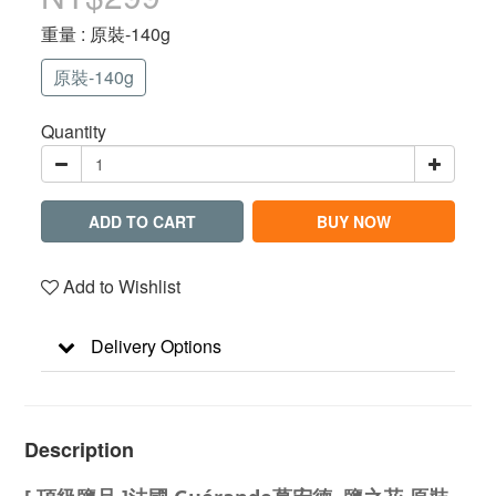
重量
: 原裝-140g
原裝-140g
Quantity
ADD TO CART
BUY NOW
Add to Wishlist
Delivery Options
Description