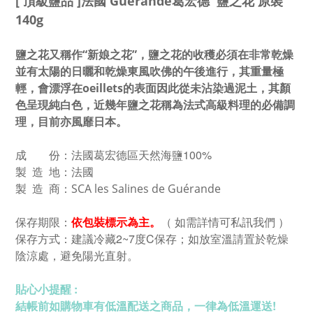
[ 頂級鹽品 ]法國 Guérande葛宏德 鹽之花 原裝
140g
鹽之花又稱作“新娘之花”，鹽之花的收穫必須在非常乾燥
並有太陽的日曬和乾燥東風吹佛的午後進行，其重量極
輕，會漂浮在oeillets的表面因此從未沾染過泥土，其顏
色呈現純白色，近幾年鹽之花稱為法式高級料理的必備調
理，目前亦風靡日本。
成 份：法國葛宏德區天然海鹽100%
製 造 地：法國
製 造 商：SCA les Salines de Guérande
保存期限：
依包裝標示為主。
（ 如需詳情可私訊我們 ）
保存方式：建議冷藏2~7度C保存；如放室溫請置於乾
燥
陰涼處，避免陽光直射。
貼心小提醒 :
結帳前如購物車有低溫配送之商品，一律為低溫運送!