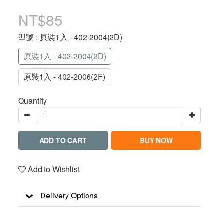
NT$85
型號
: 原裝1入 - 402-2004(2D)
原裝1入 - 402-2004(2D)
原裝1入 - 402-2006(2F)
Quantity
ADD TO CART
BUY NOW
Add to Wishlist
Delivery Options