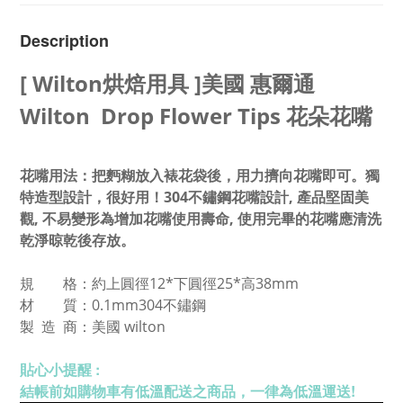
Description
[ Wilton烘焙用具 ]美國 惠爾通
Wilton Drop Flower Tips 花朵花嘴
花嘴用法：把麪糊放入裱花袋後，用力擠向花嘴即可。獨
特造型設計，很好用！304不鏽鋼花嘴設計, 產品堅固美
觀, 不易變形為增加花嘴使用壽命, 使用完畢的花嘴應清洗
乾淨晾乾後存放。
規 格：約上圓徑12*下
圓徑25*高38mm
材 質：0.1mm304不鏽鋼
製 造 商：
美國 wilton
貼心小提醒 :
結帳前如購物車有低溫配送之商品，一律為低溫運送!