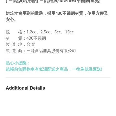
[ 三能烘焙用品] 三能用具-SN4693不鏽鋼量匙
烘焙常會用到的量匙，採用430不鏽鋼材質，使用方便又
安心。
規 格：
1.2cc、2.5cc、5cc、15cc
材 質：430不鏽鋼
製 造 地：台灣
製 造 商：
三能食品器具股份有限公司
貼心小提醒 :
結帳前如購物車有低溫配送之商品，一律為低溫運送!
Additional Details