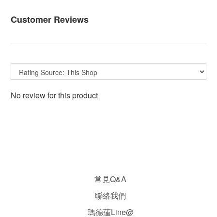
Customer Reviews
No review for this product
常見Q&A
聯絡我們
瑪德蓮Line@