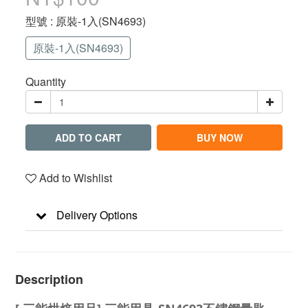
型號
: 原裝-1入(SN4693)
原裝-1入(SN4693)
Quantity
ADD TO CART
BUY NOW
Add to Wishlist
Delivery Options
Description