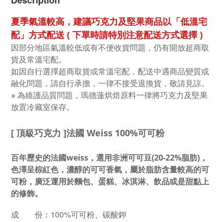
Description
夏季氣溫較高，建議巧克力及堅果商品以「低溫宅
配」方式配送 ( 下單時請特別注意配送方式選擇 )
因部分地區氣溫較低或有不便收貨問題，仍有開放超商取
貨及常溫宅配。
如因自行選擇超商取貨或常溫宅配，配送中遇商品變質或
融化問題，請自行承擔，一律不接受退換貨，敬請見諒。
※ 為維護品質問題，瑪德蓮烘焙原料一律將巧克力及堅果
放置冷藏室保存
。
[ 頂級巧克力 ]
法國 Weiss 100%可可粉
百年歷史的法國weiss，選用非洲可可豆(20-22%脂肪)，
色澤呈棕紅色，濃醇的可可香氣，屬於脂肪含量較高的可
可粉，廣泛運用於麵包、蛋糕、冰淇淋、飲品或是甜點上
的修飾。
成 份：100%可可粉、碳酸鉀