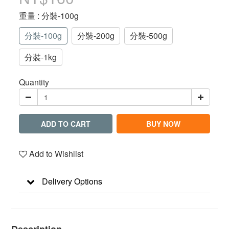
重量
: 分裝-100g
分裝-100g
分裝-200g
分裝-500g
分裝-1kg
Quantity
ADD TO CART
BUY NOW
Add to Wishlist
Delivery Options