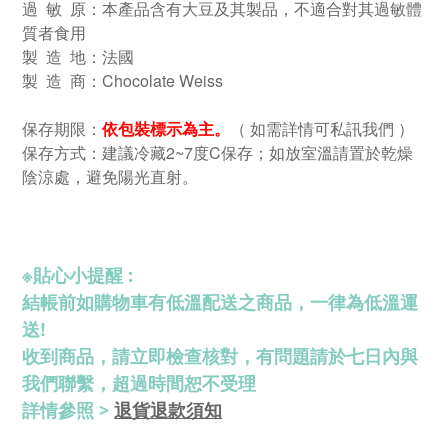
過 敏 原：本產品含有大豆及其製品，不適合對其過敏體
質者食用
製 造 地：法國
製 造 商：Chocolate Weiss
保存期限：
依包裝標示為主。
（ 如需詳情可私訊我們 ）
保存方式：建議冷藏2~7度C保存；如放室溫請置於乾
燥
陰涼處，避免陽光直射。
※
貼心小提醒 :
結帳前如購物車有低溫配送之商品，一律為低溫運
送!
收到商品，請立即檢查核對，有問題請於七日內與
我們聯繫，超過時間恕不受理
退貨退款須知
詳情參照 >