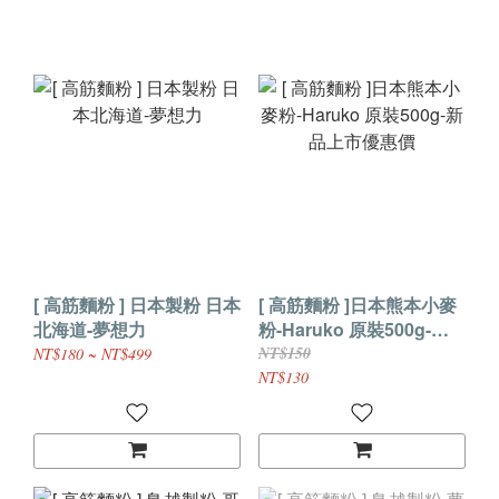
[ 高筋麵粉 ] 日本製粉 日本
[ 高筋麵粉 ]日本熊本小麥
北海道-夢想力
粉-Haruko 原裝500g-新
品上市優惠價
NT$150
NT$180 ~ NT$499
NT$130