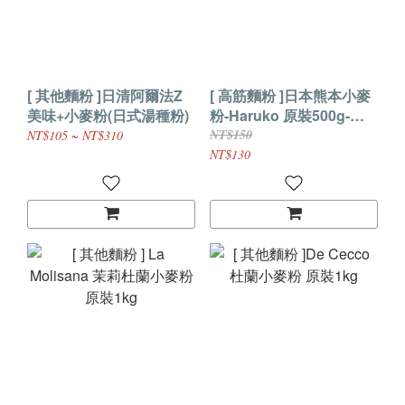
[ 其他麵粉 ]日清阿爾法Z
[ 高筋麵粉 ]日本熊本小麥
美味+小麥粉(日式湯種粉)
粉-Haruko 原裝500g-新
品上市優惠價
NT$150
NT$105 ~ NT$310
NT$130