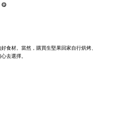
)
😋
的好食材。當然，購買生堅果回家自行烘烤、
細心去選擇。