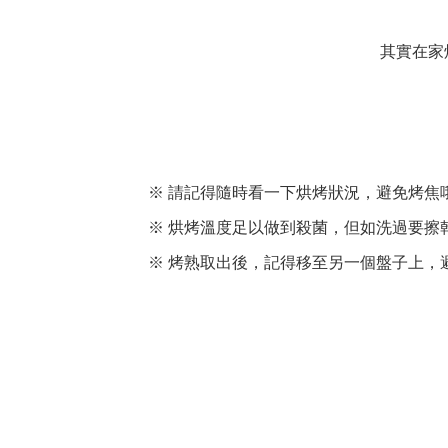
其實在家
※ 請記得隨時看一下烘烤狀況，避免烤焦
※ 烘烤溫度足以做到殺菌，但如洗過要擦
※ 烤熟取出後，記得移至另一個盤子上，