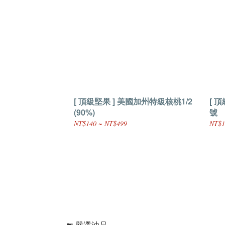
[ 頂級堅果 ] 美國加州特級核桃1/2
[ 
(90%)
號
NT$140 ~ NT$499
NT$1
☛ 嚴選油品