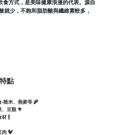
飲食方式，是美味健康浪漫的代表。源自
酸就少，不飽和脂肪酸與纖維素較多，
特點
-
食
糙米、燕麥等
🌾
果、豆類
🥦
食材
🍾
紅肉
🐓