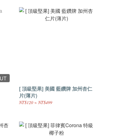
OUT
[ 頂級堅果] 美國 藍鑽牌 加州杏仁
片(薄片)
NT$120 ~ NT$499