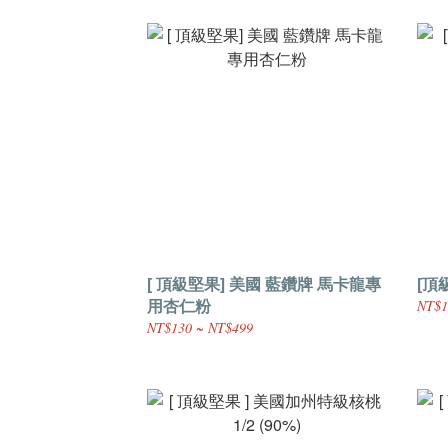
[ 頂級堅果] 美國 藍鑽牌 馬卡龍專
[頂
用杏仁粉
NT$1
NT$130 ~ NT$499