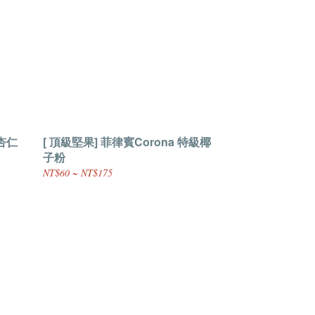
州杏仁
[ 頂級堅果] 菲律賓Corona 特級椰
子粉
NT$60 ~ NT$175