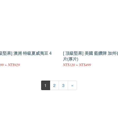
頂級堅果] 澳洲 特級夏威夷豆 4
[ 頂級堅果] 美國 藍鑽牌 加
片(厚片)
99 ~ NT$929
NT$120 ~ NT$499
1
2
3
»