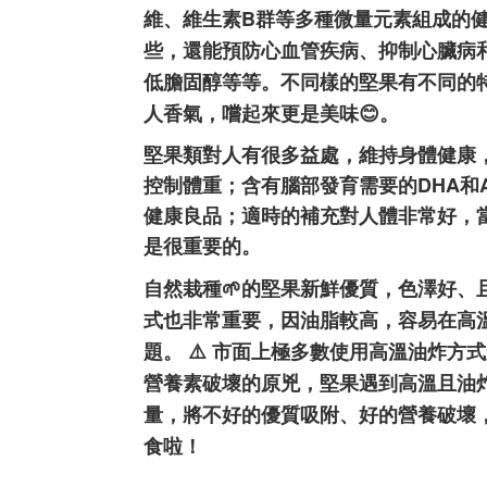
B
維、維生素
群等多種微量元素組成的
些，還能預防心血管疾病、抑制心臟病
低膽固醇等等。不同樣的堅果有不同的
人香氣，嚐起來更是美味
😊
。
堅果類對人有很多益處，維持身體健康
DHA
控制體重；含有腦部發育需要的
和
健康良品；適時的補充對人體非常好，
是很重要的。
自然栽種
🌱
的堅果新鮮優質，色澤好、
式也非常重要，因油脂較高，容易在高
題。
⚠
️
市面上極多數使用高溫油炸方式
營養素破壞的原兇，堅果遇到高溫且油
量，將不好的優質吸附、好的營養破壞
食啦！