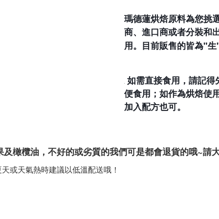
瑪德蓮烘焙原料為您挑
商、進口商或者分裝和
"
用。目前販售的皆為
生
如需直接食用，請記得
📢
便食用；如作為烘焙使
加入配方也可。
~
果及橄欖油，不好的或劣質的我們可是都會退貨的哦
請
夏天或天氣熱時建議以低溫配送哦！