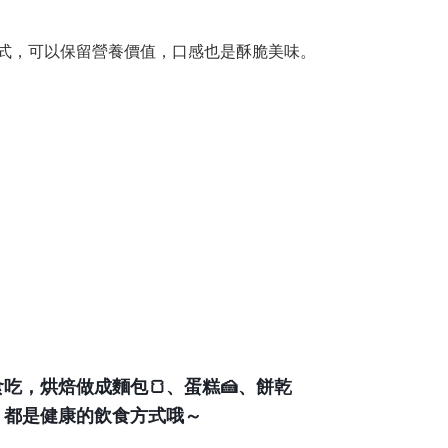
式，可以保留營養價值，口感也是酥脆美味。
、蛋糕
、餅乾
食吃，烘焙做成麵包
🍞
🍰
，都是健康的飲食方式哦～