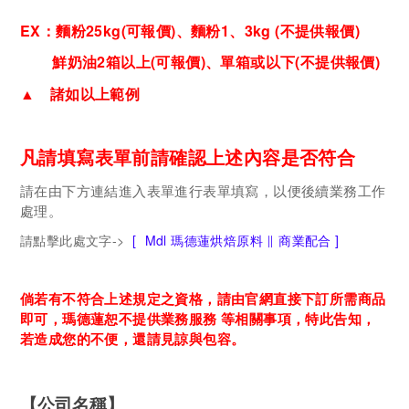
EX：麵粉25kg(可報價)、麵粉1、3kg (不提供報價)
鮮奶油2箱以上(
可報價
)、單箱或以下
(不提供報
價)
▲ 諸如以上範例
凡請填寫表單前請確認上述內容是否符合
請在由下方連結進入表單進行表單填寫，以便後續業務工作
處理。
請點擊此處文字->
[ Mdl 瑪德蓮烘焙原料 ∥ 商業配合 ]
倘若有不符合上述規定之資格，請由官網直接下訂所需商品
即可，瑪德蓮恕不提供業務服務 等相關事項，特此告知，
若造成您的不便，還請見諒與包容。
【公司名稱】