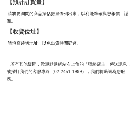
【預計訂貨量】
請將要詢問的商品預估數量條列出來，以利能準確與您報價，謝
謝。
【收貨位址】
請填寫確切地址，以免出貨時間延遲。
若有其他疑問，歡迎點選網站右上角的「聯絡店主」傳送訊息，
或撥打我們的客服專線（
02-2451-1999
），我們將竭誠為您服
務。