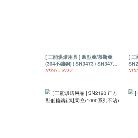
[ 三能烘焙用具 ] 圓型圈/慕斯圈
[ 
(304不鏽鋼) ( SN3473 / SN3474 /
SN
SN3475 / SN3478 / SN3482 )
NT$65 ~ NT$95
NT$1