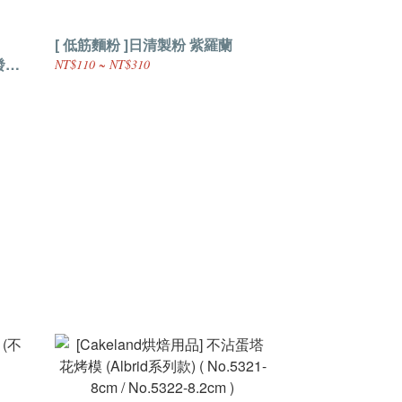
[ 低筋麵粉 ]日清製粉 紫羅蘭
 發酵
NT$110 ~ NT$310