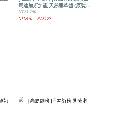
馬達加斯加產 天然香草醬 (原裝
59ml / 原裝118ml)
NT$1,100
NT$650 ~ NT$990