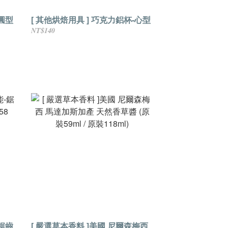
-圓型
[ 其他烘焙用具 ] 巧克力鋁杯-心型
NT$140
-鋸齒
[ 嚴選草本香料 ]美國 尼爾森梅西