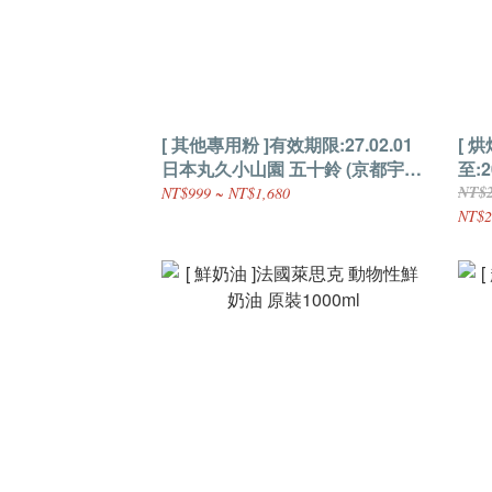
[ 其他專用粉 ]有效期限:27.02.01
[ 
日本丸久小山園 五十鈴 (京都宇治
至:
抹茶粉) 無糖
奶油
NT$2
NT$999 ~ NT$1,680
NT$2