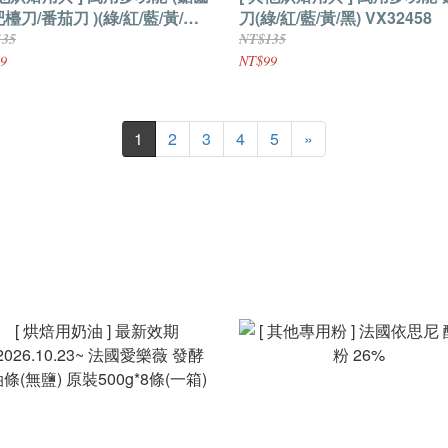
吧檯刀/番茄刀 )(綠/紅/藍/黃/黑)
刀(綠/紅/藍/黃/黑) VX32458
2438
135
NT$135
9
NT$99
1
2
3
4
5
»