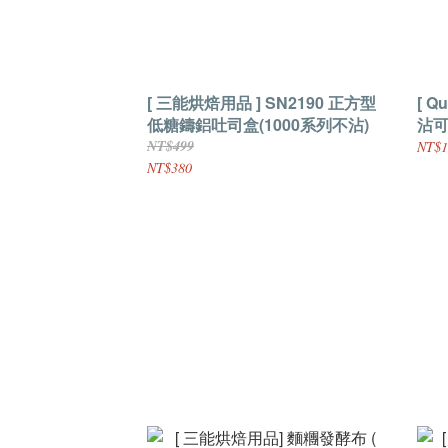
[ 三能烘焙用品 ] SN2190 正方型
[ Q
低糖鑄鋁吐司盒(1000系列不沾)
沾
NT$499
NT$1
NT$380