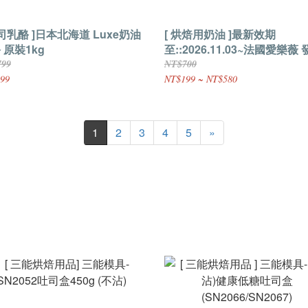
起司乳酪 ]日本北海道 Luxe奶油
[ 烘焙用奶油 ]最新效期
 原裝1kg
至::2026.11.03~法國愛樂薇
奶油條(無鹽) 原裝250g/500g
799
NT$700
99
NT$199 ~ NT$580
1
2
3
4
5
»