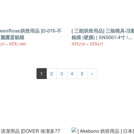
ueenRose烘焙用品 ]D-076-不
[ 三能烘焙用品] 三能模具-活
可麗露蛋糕模
糕模 (硬膜) ( SN5001-4寸 /
SN5021-6寸 / SN5041-8寸 )
20 ~ NT$1,080
NT$220 ~ NT$425
1
2
3
4
5
»