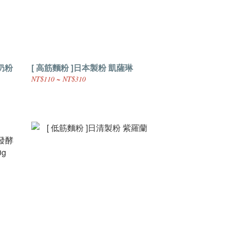
醇奶粉
[ 高筋麵粉 ]日本製粉 凱薩琳
NT$110 ~ NT$310