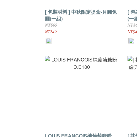
[ 包裝材料 ] 中秋限定提盒-月圓兔
[ 
圓(一組)
(一
NT$65
NT$
NT$49
NT$4
LOUIS FRANCOIS純葡萄糖粉
[ 