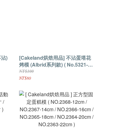
不沾)
[Cakeland烘焙用品] 不沾蛋塔花
烤模 (Albrid系列款) ( No.5321-
8cm / No.5322-8.2cm )
NT$100
NT$80