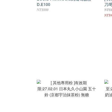
D.E100
刀/
VX3
NT$880
NT$
NT$9