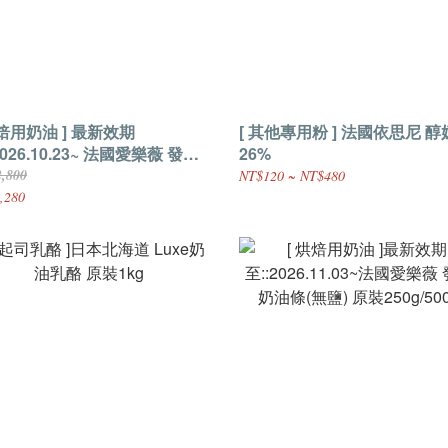
烘焙用奶油 ] 最新效期
[ 其他專用粉 ] 法國依思尼 
2026.10.23~ 法國愛樂薇 發酵
26%
條(無鹽) 原裝500g*8條(一箱)
,800
NT$120 ~ NT$480
,280