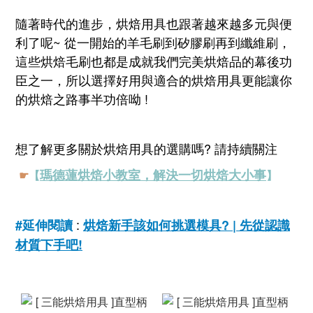
隨著時代的進步，烘焙用具也跟著越來越多元與便
利了呢~ 從一開始的羊毛刷到矽膠刷再到纖維刷，
這些烘焙毛刷也都是成就我們完美烘焙品的幕後功
臣之一，所以選擇好用與適合的烘焙用具更能讓你
的烘焙之路事半功倍呦 !
想了解更多關於烘焙用具的選購嗎? 請持續
關注
瑪德蓮烘焙小教室，解決一切烘焙大小事
☛
【
】
:
#延伸閱讀
烘焙新手該如何挑選模具? | 先從認識
材質下手吧!