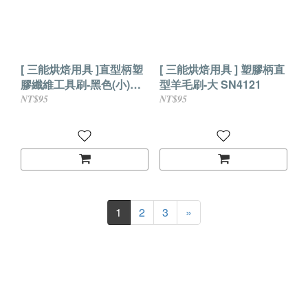
[ 三能烘焙用具 ]直型柄塑
[ 三能烘焙用具 ] 塑膠柄直
膠纖維工具刷-黑色(小)
型羊毛刷-大 SN4121
SN4035
NT$95
NT$95
1
2
3
»