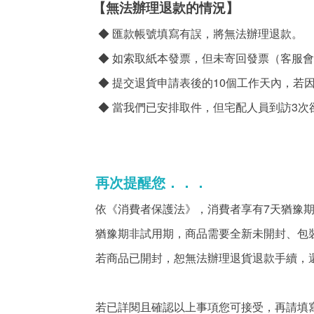
【無法辦理退款的情況】
◆
匯款帳號填寫有誤，將無法辦理退款。
◆
如索取紙本發票，但未寄回發票（客服會
10
◆
提交退貨申請表後的
個工作天內，若
3
◆
當我們已安排取件，但宅配人員到訪
次
再次提醒您．．．
7
依《消費者保護法》，消費者享有
天猶豫
猶豫期非試用期，商品需要全新未開封、包
若商品已開封，恕無法辦理退貨退款手續，
若已詳閱且確認以上事項您可接受，再請填