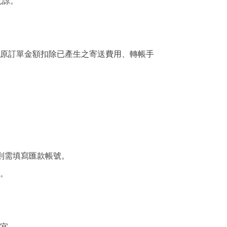
見諒
。
於原訂單金額扣除已產生之寄送費用、轉帳手
則需填寫匯款帳號。
。
宜。