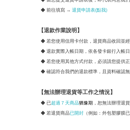
退貨申請表
)
◆ 前往填寫 →
(
點我
【退款作業說明】
◆
若您使用信用卡付款，退貨商品收回並經
◆
退款實際入帳日期，依各發卡銀行入帳日
◆
若您使用其他方式付款，必須請您提供正
◆
確認符合我們的退款標準，且資料確認無
【無法辦理退貨等工作之情況】
猶豫
期
◆
已
超過７天商品
，恕無法辦理退貨
◆
若
退貨商品
已開封
（例如：外包塑膠膜已