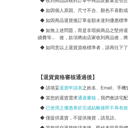
◆
收到商品請核對訂單中商品及數量是否正
◆ 如因個人原因、尺寸不合、顏色不喜歡或買
◆ 如因商品退貨後訂單金額未達到優惠標
◆ 如無上述問題，而是非瑕疵商品之堅持
續費等... 後，款項將由店家收到商品後
◆ 如同意以上退貨資格標準者，請再往下
【退貨資格審核通過後
】
退貨申請表
Email
◆
請填妥
之姓名、
、手機
◆
當您的退貨需求
通過審核
，我們會請宅配
◆
已使用之優惠券於完成結帳後即不再有效
◆
僅提供退貨，不提供換貨，請見諒。
◆
當您提交退貨申請表後，即代表同意我們