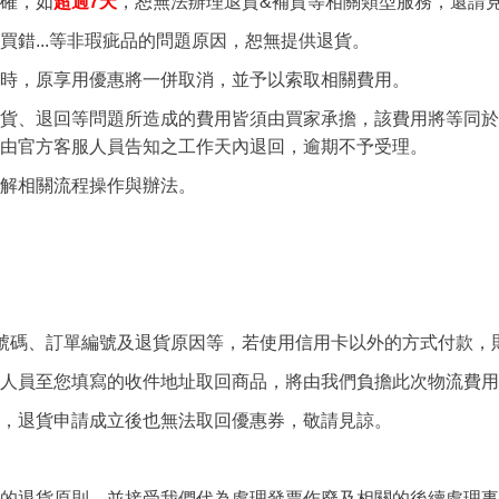
7
確，如
超過
天
，恕無法辦理退貨&補貨等相關類型服務
，還請
錯...
等非瑕疵品的問題
原因，恕無提供退貨。
準時，原享用優惠將一併取消，並予以索取相關費用。
退貨、退回等問題所造成的費用皆須由買家承擔，該費用將等同
，將由官方客服人員告知之工作天內退回，逾期不予受理。
了解相關流程操作與辦法。
號碼、訂單編號及退貨原因等，若使用信用卡以外的方式付款，
人員至您填寫的收件地址取回商品，將由我們負擔此次物流費用
，退貨申請成立後也無法取回優惠券，敬請見諒。
的退貨原則，並接受我們代為處理發票作廢及相關的後續處理事