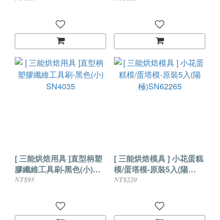
[ 三能烘焙用具 ]直型柄塑
[ 三能烘焙模具 ] 小花蛋糕
膠纖維工具刷-黑色(小)
模/蛋塔模-原裝5入(陽
SN4035
極)SN62265
NT$95
NT$220