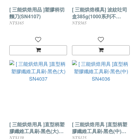
[ 三能烘焙用品 ]塑膠柄切
[ 三能烘焙模具] 波紋吐司
麵刀(SN4107)
盒385g(1000系列不
沾)SN2083
NT$165
NT$565
[ 三能烘焙用具 ]直型柄塑
[ 三能烘焙用具 ]直型柄塑
膠纖維工具刷-黑色(大)
膠纖維工具刷-黑色(中)
SN4037
SN4036
NT$139
NT$125