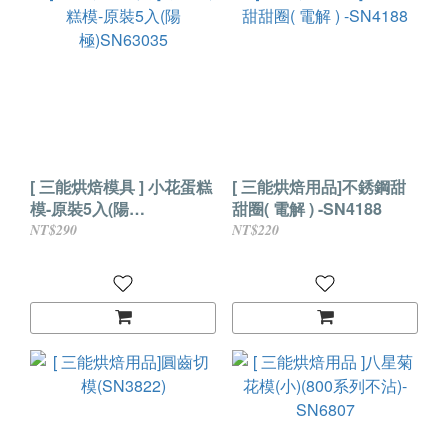
[ 三能烘焙模具 ] 小花蛋糕
[ 三能烘焙用品]不銹鋼甜
模-原裝5入(陽
甜圈( 電解 ) -SN4188
極)SN63035
NT$290
NT$220