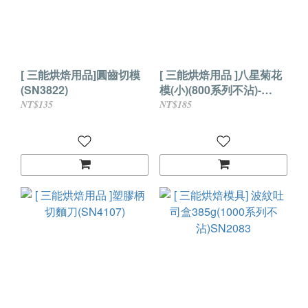
[ 三能烘焙用品]圓齒切模
[ 三能烘焙用品 ]八星菊花
(SN3822)
模(小)(800系列不沾)-
SN6807
NT$135
NT$185