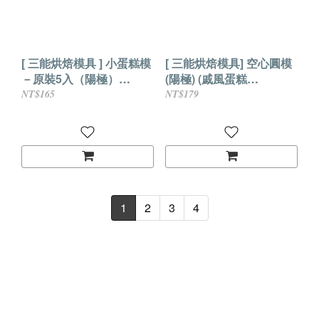
[ 三能烘焙模具 ] 小蛋糕模
[ 三能烘焙模具] 空心圓模
－原裝5入（陽極）
(陽極) (戚風蛋糕
SN60255
模)SN6832
NT$165
NT$179
1
2
3
4