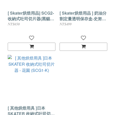
[ Skater烘焙用品] SCG2-
[ Skater烘焙用品 ] 奶油分
收納式吐司切片器(黑貓造
割定量透明保存盒-史努比
型)
(附匙叉)
NT$650
NT$499
[ 其他烘焙用具 ]日本
SKATER 收納式吐司切片