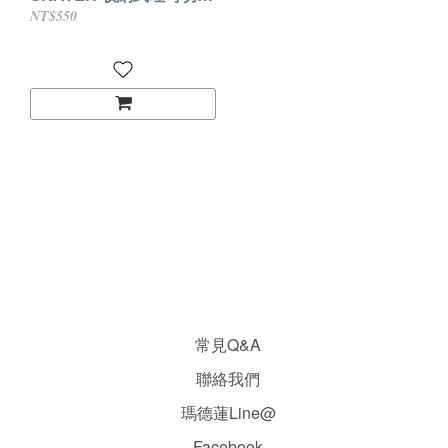
器 - 花園 (SCG1-K)
NT$550
常見Q&A
聯絡我們
瑪德蓮Line@
Facebook