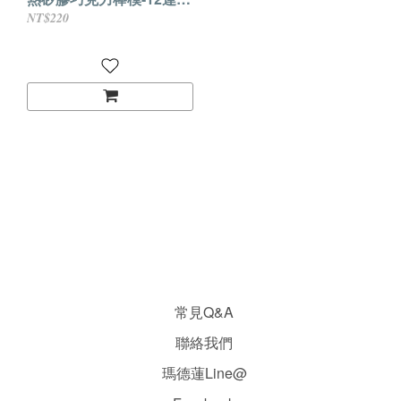
模-黃色
NT$220
常見Q&A
聯絡我們
瑪德蓮Line@