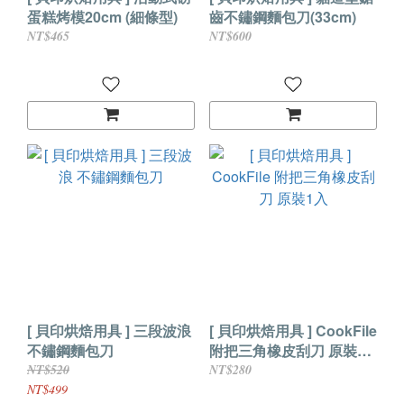
蛋糕烤模20cm (細條型)
齒不鏽鋼麵包刀(33cm)
NT$465
NT$600
[ 貝印烘焙用具 ] 三段波浪
[ 貝印烘焙用具 ] CookFile
不鏽鋼麵包刀
附把三角橡皮刮刀 原裝1
入
NT$520
NT$280
NT$499