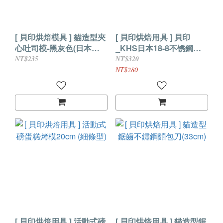
[ 貝印烘焙模具 ] 貓造型夾
[ 貝印烘焙用具 ] 貝印
心吐司模-黑灰色(日本
_KHS日本18-8不锈鋼慕
製)DH-2732
斯圈(18X4.6cm)DL-6128
NT$235
NT$320
NT$280
[ 貝印烘焙用具 ] 活動式磅
[ 貝印烘焙用具 ] 貓造型鋸