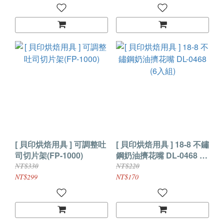
[ 貝印烘焙用具 ] 可調整吐
[ 貝印烘焙用具 ] 18-8 不鏽
司切片架(FP-1000)
鋼奶油擠花嘴 DL-0468 (6
入組)
NT$330
NT$220
NT$299
NT$170