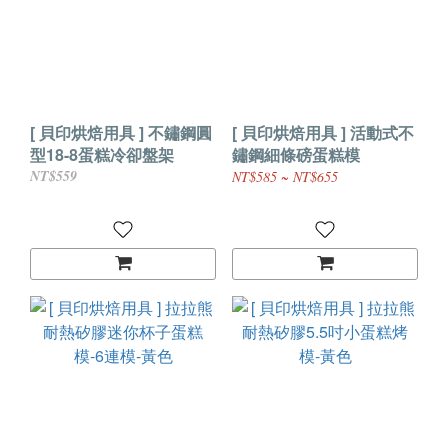
[ 貝印烘焙用具 ] 不鏽鋼圓
[ 貝印烘焙用具 ] 活動式不
型18-8蛋糕冷卻盤架
鏽鋼細條磅蛋糕模
NT$559
NT$585 ~ NT$655