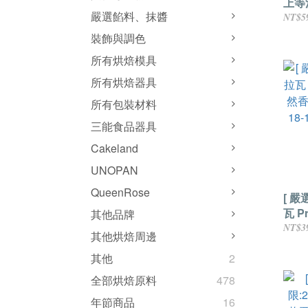
上等
嚴選餡料、抹醬
300
NT$5
裝飾與調色
所有烘焙模具
所有烘焙器具
所有包裝材料
三能食品器具
Cakeland
UNOPAN
QueenRose
[ 
瓦 P
其他品牌
然香
NT$3
其他烘焙周邊
18-
支（
其他
2
全部烘焙原料
478
年節商品
16