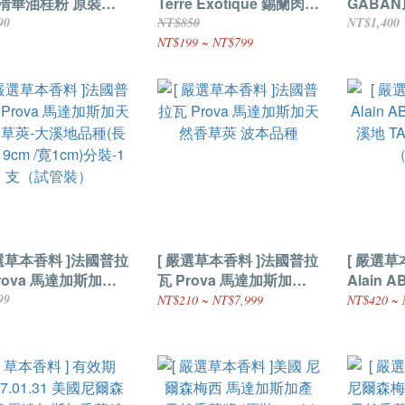
清華油桂粉 原裝
Terre Exotique 錫蘭肉桂
GABA
g
粉 (原產地：斯里蘭卡)
1kg
90
NT$850
NT$1,400
NT$199 ~ NT$799
嚴選草本香料 ]法國普拉
[ 嚴選草本香料 ]法國普拉
[ 嚴選草
rova 馬達加斯加天
瓦 Prova 馬達加斯加天
Alain 
草莢-大溪地品種(長
然香草莢 波本品種
溪地 TAHAA)
99
NT$210 ~ NT$7,999
NT$420 ~ 
19cm /寛1cm)分裝-1
（試管裝
試管裝）