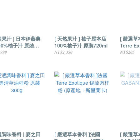
然果汁 ] 日本伊藤農
[ 天然果汁 ] 柚子屋本店
[ 嚴選草
100%柚子汁 原裝
100%柚子汁 原裝720ml
Terre 
l
棒 原裝4
,999
NT$2,350
NT$205
選調味香料 ] 麥之田
[ 嚴選草本香料 ]法國
[ 嚴選草