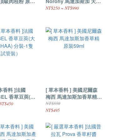
N頂級肉桂粉 原裝
Norohy 馬達加斯加 天然
香草莢 (長16-23cm)
NT$250 ~ NT$990
本香料 ]法國
[ 草本香料 ] 美國尼爾森
ABEL 香草豆莢(大
梅西 馬達加斯加香草精
 分裝-1隻
原裝59ml
NT$550
NT$450
）
NT$495