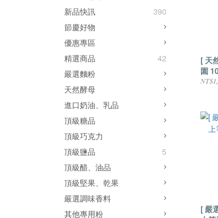
新品快訊
390
節慶好物
優惠專區
精選商品
42
[ 天
園 
嚴選麵粉
900m
NT$1
天然酵母
進口奶油、乳品
頂級糖品
頂級巧克力
頂級鹽品
5
頂級醋、油品
頂級堅果、乾果
嚴選調味香料
[ 嚴
其他專用粉