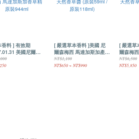
本香料 ] 有效期
[ 嚴選草本香料 ]美國 尼
[ 嚴選草
7.01.31 美國尼爾森
爾森梅西 馬達加斯加產
爾森梅西
 馬達加斯加香草精
天然香草醬 (原裝59ml /
天然香草
,000
NT$1,100
NT$6,500
44ml
原裝118ml)
250
NT$650 ~ NT$990
NT$5,850