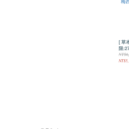
[ 草
限:2
梅西
NT$6
原裝9
NT$5,