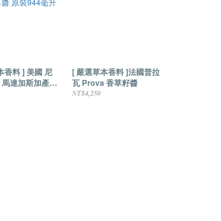
本香料 ] 美國 尼
[ 嚴選草本香料 ]法國普拉
 馬達加斯加產
瓦 Prova 香草籽醬
醬 原裝944毫升
NT$4,250