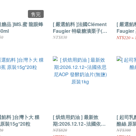
售完
級糖品 ]MS.蜜 龍眼蜂
[ 嚴選餡料 ]法國Clément
[ 嚴選餡料
80ml
Faugier 特級糖漬栗子(含
Faugie
糖) 原裝540g
50
NT$830
NT$220 ~ 
選餡料 ]台灣卜大 粿
[ 烘焙用奶油 ] 最新效
[ 起司乳
原裝15g*20粒
期:2026.12.12~法國依思
酪絲 
尼AOP 發酵奶油片(無鹽)
20
NT$820
NT$300