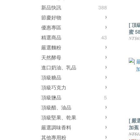
新品快訊
388
節慶好物
[ 頂
優惠專區
蜜 5
精選商品
43
NT$6
嚴選麵粉
天然酵母
進口奶油、乳品
頂級糖品
頂級巧克力
頂級鹽品
5
頂級醋、油品
頂級堅果、乾果
[ 嚴
加蕉 
嚴選調味香料
NT$1
其他專用粉