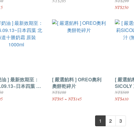
性鮮奶油 原裝500ml
棒 原裝4g
Galba
50
NT$205
NT$299
裝500g
15
NT$250
奶油 ] 最新效期至：
[ 嚴選餡料 ] OREO奧利
[ 嚴選餡料 ] 法國
6.09.13~日本四葉 北
奧餅乾碎片
SICOL
十勝奶霜 原裝
(無糖) 原
50
NT$180
NT$509
ml
95
NT$95 ~ NT$145
NT$410
1
2
3