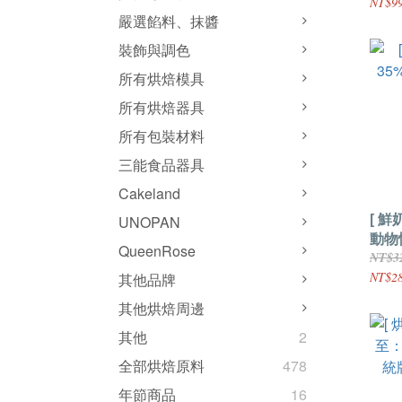
NT$9
嚴選餡料、抹醬
裝飾與調色
所有烘焙模具
所有烘焙器具
所有包裝材料
三能食品器具
Cakeland
[ 鮮
UNOPAN
動物
QueenRose
1000
NT$3
NT$2
其他品牌
其他烘焙周邊
其他
2
全部烘焙原料
478
年節商品
16