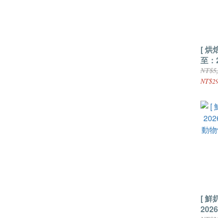
[ 烘
至：2
統牌
NT$5
500
NT$29
[ 鮮
202