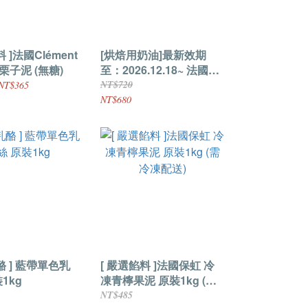
 ]法國Clément
[烘焙用奶油]最新效期
r 栗子泥 (無糖)
至：2026.12.18~ 法國依
思尼 發酵熟成奶油片(無
NT$720
NT$365
鹽) 原裝1kg
NT$680
酪 ] 藍帶單色乳
[ 嚴選餡料 ]法國保虹 冷
原裝1kg
凍青檸果泥 原裝1kg (需
冷凍配送)
NT$485