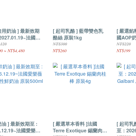
焙用奶油 ] 最新效期
[ 起司乳酪 ] 藍帶雙色乳
[ 嚴選餡
027.01.19~法國總
酪絲 原裝1kg
國AOP
 無鹽奶油條 原裝
1kg
,120
NT$300
NT$220
g
0 ~ NT$4,480
NT$260
NT$199
奶油 ] 最新效期至 :
[ 嚴選草本香料 ]法國
[ 起司乳
6.12.19~法國愛樂薇
Terre Exotique 錫蘭肉桂
至：2026