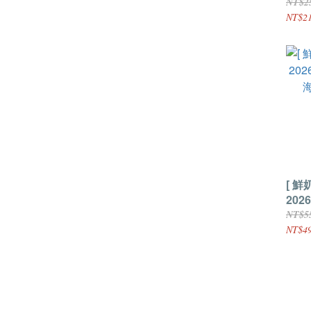
動物
NT$2
NT$2
[ 鮮
202
海道
NT$5
1000
NT$4