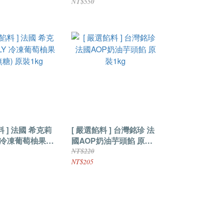
ni 馬斯卡邦乳酪 原
NT$550
 希克莉
[ 嚴選餡料 ] 台灣銘珍 法
Y 冷凍葡萄柚果汁
國AOP奶油芋頭餡 原裝
裝1kg
1kg
NT$220
NT$205