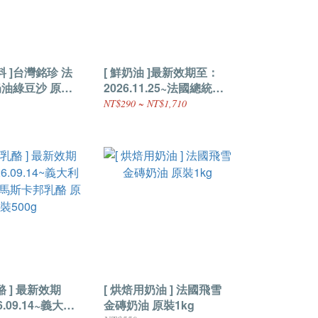
料 ]台灣銘珍 法
[ 鮮奶油 ]最新效期至：
奶油綠豆沙 原裝
2026.11.25~法國總統牌
動物性鮮奶油 原裝
NT$290 ~ NT$1,710
1000ml (產 地：法國)
酪 ] 最新效期
[ 烘焙用奶油 ] 法國飛雪
.09.14~義大利
金磚奶油 原裝1kg