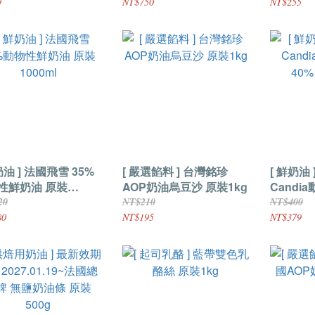
原裝1kg
9
NT$750
NT$255
奶油 ] 法國飛雪 35%
[ 嚴選餡料 ] 台灣銘珍
[ 鮮奶油
性鮮奶油 原裝
AOP奶油烏豆沙 原裝1kg
Candi
ml
40% 原裝
20
NT$210
NT$400
80
NT$195
NT$379