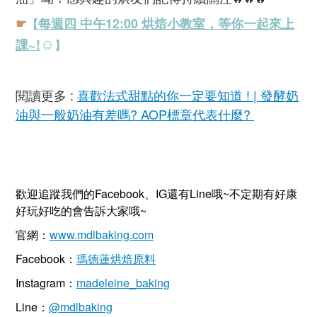
☛
每週四 中午12:00 烘焙小教室，等你一起來上
【
☺
課~!
】
閱讀更多 :
喜歡法式甜點的你一定要知道 ! | 發酵奶
油與一般奶油有差嗎? AOP標章代表什麼?
歡迎追蹤我們的Facebook、IG還有Line哦~不定期有好康
好玩好吃的會告訴大家哦~
官網：
www.mdlbaking.com
Facebook：
瑪德蓮烘焙原料
Instagram：
madeleine_baking
Line：
@mdlbaking