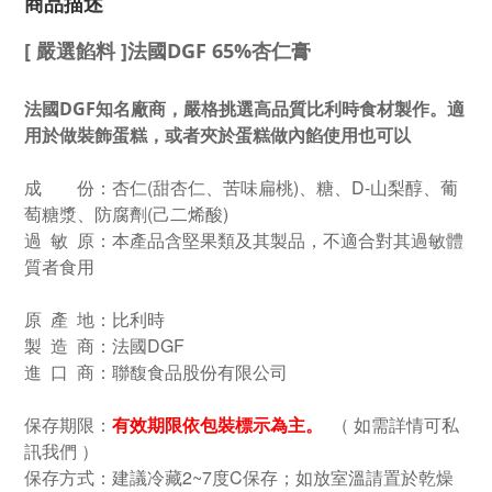
商品描述
[ 嚴選餡料 ]法國DGF 65%杏仁膏
法國DGF知名廠商，嚴格挑選高品質比利時食材製作。適
用於做裝飾蛋糕，或者夾於蛋糕做內餡使用也可以
成 份：杏仁(甜杏仁、苦味扁桃)、糖、D-山梨醇、葡
萄糖漿、防腐劑(己二烯酸)
過 敏 原：本產品含堅果類及其製品，不適合對其過敏體
質者食用
原 產 地：比利時
製 造 商：法國DGF
進 口 商：聯馥食品股份有限公司
保存期限：
有效期限依包裝標示為主。
（ 如需詳情可私
訊我們 ）
保存方式：建議冷藏2~7度C保存；如放室溫請置於乾燥