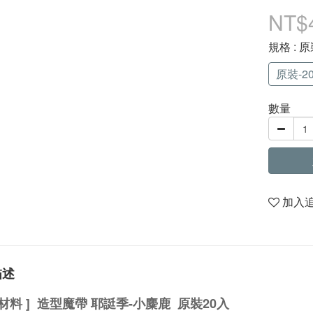
NT$
規格
: 原
原裝-20
數量
加入
描述
裝材料 ] 造型魔帶 耶誔季-小麋鹿 原裝20入