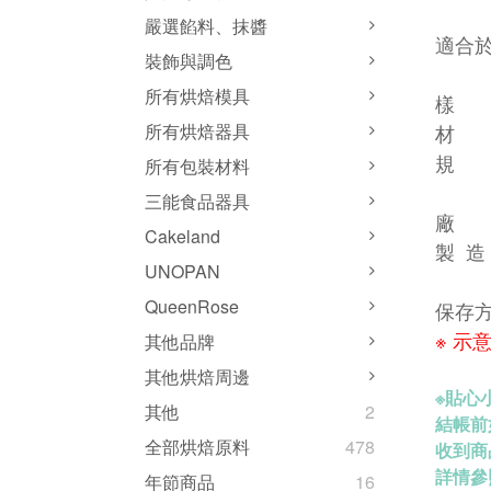
嚴選餡料、抹醬
適合
裝飾與調色
所有烘焙模具
樣 式
材 
所有烘焙器具
規 格：
所有包裝材料
三能食品器具
廠 
Cakeland
製 造
UNOPAN
QueenRose
保存
※ 示
其他品牌
其他烘焙周邊
※
貼心小
其他
2
結帳前
全部烘焙原料
478
收到商
詳情參
年節商品
16