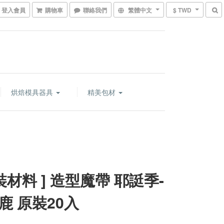
登入會員
購物車
聯絡我們
繁體中文
$ TWD
烘焙模具器具
精美包材
包裝材料 ] 造型魔帶 耶誔季-
鹿 原裝20入