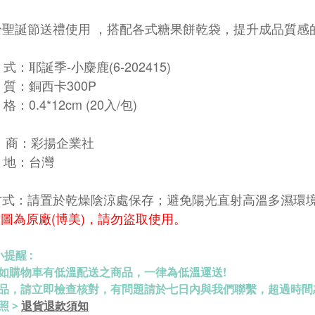
於聖誕節送禮使用 ，搭配各式糖果餅乾袋，提升成品質感
：耶誕季-小麋鹿(6-202415)
質：銅西卡300P
0.4*12cm (20入/包)
商：彩揚企業社
 地：台灣
方式：請置於乾燥陰涼處保存；避免陽光直射高溫多濕環
意圖為原廠(博美)，請勿盜取使用。
提醒 :
如購物車有低溫配送之商品，一律為低溫運送!
品，請立即檢查核對，有問題請於七日內與我們聯繫，超過時間
退貨退款須知
照 >