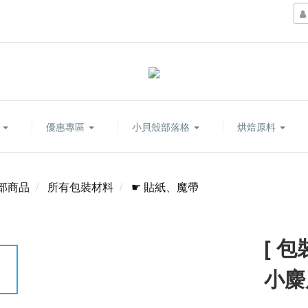
康
優惠專區
小貝殼部落格
烘焙原料
部商品
所有包裝材料
☛ 貼紙、魔帶
[ 
小麋