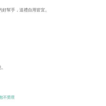
的好幫手，送禮自用皆宜。
境。
恕不受理