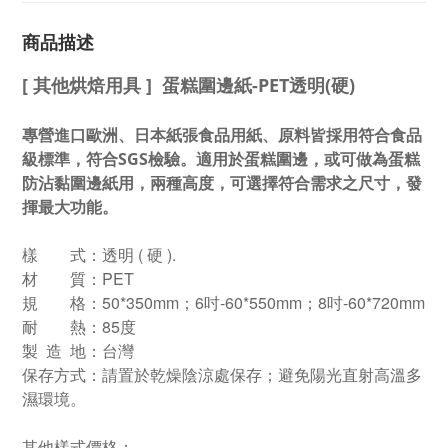
商品描述
[ 其他烘焙用具 ] 蛋糕圍邊紙-PET透明(硬)
專營進口歐洲、日本紙張食品用紙、原料皆採用符合食品
級標準，符合SGS檢驗
。適用於蛋糕圍邊，或可做為蛋糕
防沾黏圍邊紙用，兩種高度，可選擇符合需求之尺寸，發
揮最大功能。
樣 式：透明 ( 硬 ).
材 質：PET
規 格：50*350mm；6吋-60*550mm；8吋-60*720mm
耐 熱：85度
製 造 地：台灣
保存方式：請置於乾燥陰涼處保存；避免陽光直射高溫多
濕環境。
其他樣式價格：