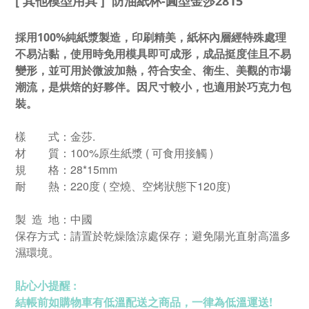
[ 其他模型用具 ] 防油紙杯-圓型金莎2815
採用100%純紙漿製造，印刷精美，紙杯內層經特殊處理
不易沾黏，使用時免用模具即可成形，成品挺度佳且不易
變形，並可用於微波加熱，符合安全、衛生、美觀的市場
潮流，是烘焙的好夥伴。因尺寸較小，也適用於巧克力包
裝。
樣 式：金莎.
材 質：100%原生紙漿 ( 可食用接觸 )
規 格：28*15mm
耐 熱：220度 ( 空燒、空烤狀態下120度)
製 造 地：中國
保存方式：請置於乾燥陰涼處保存；避免陽光直射高溫多
濕環境。
貼心小提醒 :
結帳前如購物車有低溫配送之商品，一律為低溫運送!