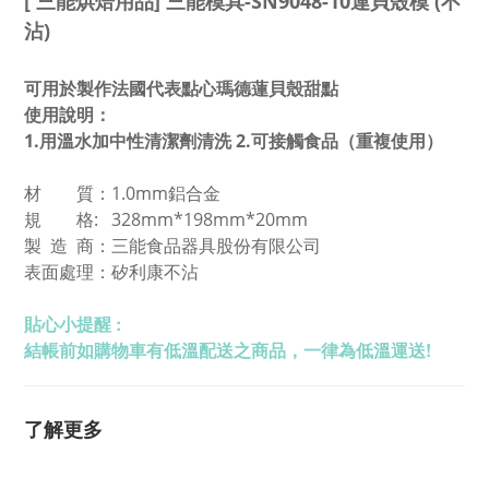
[ 三能烘焙用品] 三能模具-SN9048-10連貝殼模 (不
沾)
可用於製作法國代表點心瑪德蓮貝殼甜點
使用說明：
1.用溫水加中性清潔劑清洗 2.可接觸食品（重複使用）
材 質：1.0mm鋁合金
規 格: 328mm*198mm*20mm
製 造 商：三能食品器具股份有限公司
表面處理：矽利康不沾
貼心小提醒 :
結帳前如購物車有低溫配送之商品，一律為低溫運送!
了解更多