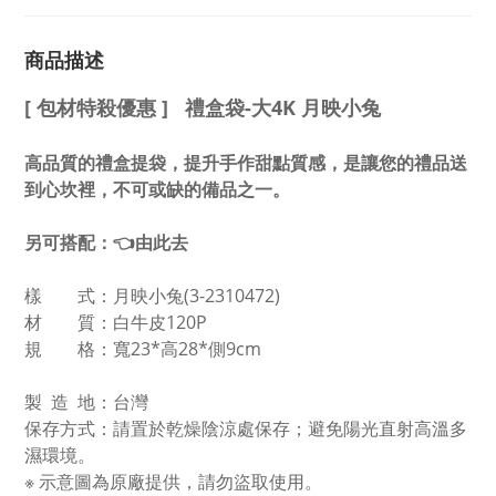
商品描述
[ 包材特殺優惠 ]
禮盒袋-大4K 月映小兔
高品質的禮盒提袋，提升手作甜點質感，是讓您的禮品送
到心坎裡，不可或缺的備品之一。
另可搭配：
👈由此去
樣 式：
月映小兔(3-2310472)
材 質：白牛皮120P
規 格：寬23*高28*側9cm
製 造 地：台灣
保存方式：請置於乾燥陰涼處保存；避免陽光直射高溫多
濕環境。
※ 示意圖為原廠提供，請勿盜取使用。