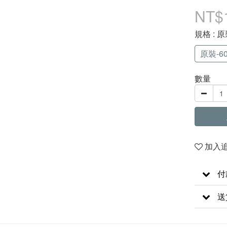
NT$
規格
: 原
原裝-60
數量
加入
付
送