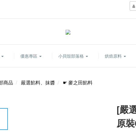
康
優惠專區
小貝殼部落格
烘焙原料
部商品
嚴選餡料、抹醬
☛ 麥之田餡料
[嚴
原裝