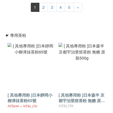
1
2
3
4
5
»
☛ 專用茶粉
[ 其他專用粉 ]日本靜岡小
[ 其他專用粉 ]日本森半 京
柳津抺茶粉65號
都宇治莖焙茶粉 無糖 原裝
500g
NT$2,570
NT$699 ~ NT$6,250