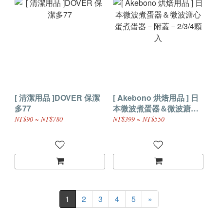
[ 清潔用品 ]DOVER 保潔
[ Akebono 烘焙用品 ] 日
多77
本微波煮蛋器＆微波溏心
蛋煮蛋器－附蓋－2/3/4顆
NT$90 ~ NT$780
NT$399 ~ NT$550
入
1
2
3
4
5
»