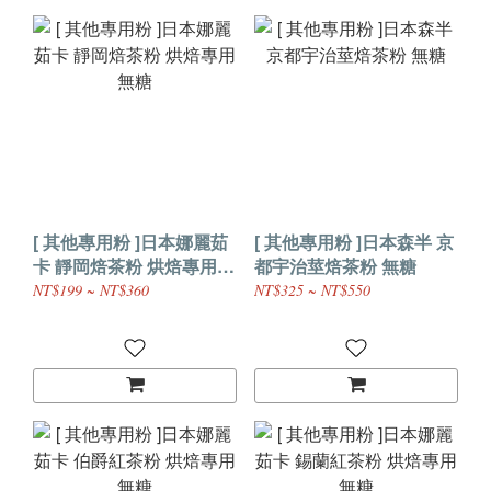
[ 其他專用粉 ]日本娜麗茹
[ 其他專用粉 ]日本森半 京
卡 靜岡焙茶粉 烘焙專用
都宇治莖焙茶粉 無糖
無糖
NT$199 ~ NT$360
NT$325 ~ NT$550