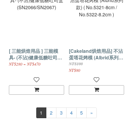
[ 三能烘焙用品 ] 三能模
[Cakeland烘焙用品] 不沾
具- (不沾)健康低糖吐司盒
蛋塔花烤模 (Albrid系列
(SN2066/SN2067)
款) ( No.5321-8cm /
NT$100
NT$280 ~ NT$470
No.5322-8.2cm )
NT$80
1
2
3
4
5
»