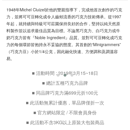
1948年Michel Cluizel於他的雙親指導下，完成他首次創作的巧克
力，並將可可豆轉化成令人齒頰流香的巧克力技術傳承。從1997
年起，就持續與特級可可莊園保持良好的合作，堅持以純天然原
料製作並以追求最佳品質為目標。不論黑巧克力、白巧克力或牛
奶巧克力皆有『Noble Ingredient』品質。並對可可豆轉化成巧克
力的每個環節皆抱持永不妥協的態度。其首創的“Minigrammers”
（巧克力豆）小於1/4公克，因此融化快速、方便調和及調溫容
易。
■ 活動時間 : 2019年3月15~18日
■
總計五種巧克力品牌
■
同品牌巧克力滿699元折100元
■ 此活動無累計優惠，單品牌僅折一次
■
官方網站限定 / 不限會員身份
■ 此活動不含3KG以上原裝大包裝商品