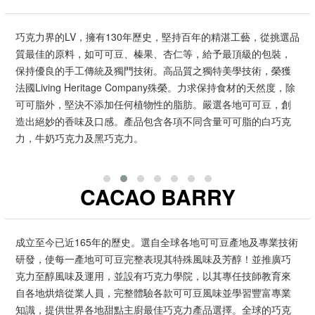
巧克力界的LV，擁有130年歷史，堅持百年的精湛工藝，從挑選品
質最佳的原料，如可可豆、榛果、杏仁等，給予最頂級的包裝，
保持優良的手工傳統及獨門技術。高品質之獨特美學技術，榮獲
法國Living Heritage Company殊榮。力求保持食材的天然度，除
可可脂外，堅決不添加任何植物性的脂肪。嚴選各地可可豆，創
造出絕妙的香味及口感。產品包含各項不同含量可可脂的白巧克
力，牛奶巧克力及黑巧克力。
CACAO BARRY
成立至今已近165年的歷史。選自全球各地可可豆產地及專業技術
研發，使每一產地可可豆完整表現其特殊風味及芳醇！並推廣巧
克力至醇風味及運用，並設有巧克力學院，以其專任技師教育來
自各地烘焙從業人員，完整體驗各款可可豆風味並學習豐富專業
知識，提供世界各地甜點主廚最佳巧克力產品選擇。全球的巧克