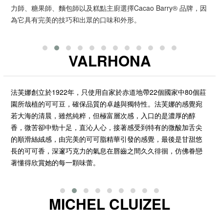
力師、糖果師、麵包師以及糕點主廚選擇Cacao Barry® 品牌，因
為它具有完美的技巧和出眾的口味和外形。
VALRHONA
法芙娜創立於1922年，只使用自家於赤道地帶22個國家中80個莊
園所哉植的可可豆，確保品質的卓越與獨特性。
法芙娜的感覺宛
若大海的清晨，雖然純粹，但極富層次感，入口的是濃厚的醇
香，微苦卻中勁十足，直沁人心，接著感受到特有的微酸加舌尖
的順滑絲絨感，由完美的可可脂精華引發的感覺，最後是甘甜悠
長的可可香，深邃巧克力的氣息在唇齒之間久久徘徊，仿佛眷戀
著懂得欣賞她的每一顆味蕾。
MICHEL CLUIZEL