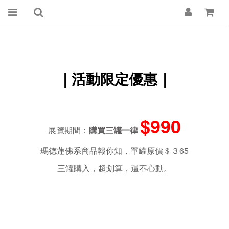
｜活動限定優惠｜
$990
展覽期間：
購買三罐一律
瑪德蓮佛系商品報你知，單罐原價＄３65
三罐購入，超划算，還不心動。