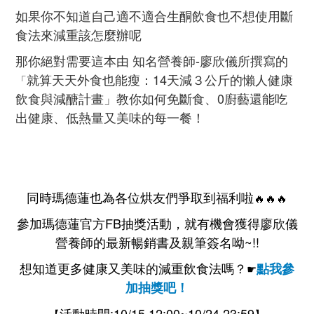
如果你不知道自己適不適合生酮飲食也不想使用斷
食法來減重該怎麼辦呢
那你絕對需要這本由 知名營養師-廖欣儀所撰寫的
就算天天外食也能瘦：14天減３公斤的懶人健康
「
飲食與減醣計畫」教你如何免斷食、0廚藝還能吃
出健康、低熱量又美味的每一餐！
同時瑪德蓮也為各位烘友們爭取到福利啦
🔥🔥🔥
參加瑪德蓮官方FB抽獎活動，就有機會獲得
廖欣儀
營養師的最新暢
銷書及親筆簽名呦~!!
想知道更多健康又美味的減重飲食法嗎？
點我參
☛
加抽獎吧！
活動時間:10/15 12:00~10/24 23:59