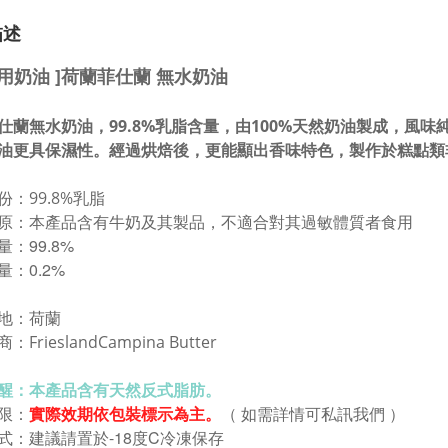
描述
焙用奶油 ]荷蘭菲仕蘭 無水奶油
仕蘭無水奶油，99.8%乳脂含量，由100%天然奶油製成，風
油更具保濕性。經過烘焙後，更能顯出香味特色，製作於糕點類
份：
99.8%乳脂
 原：本產品含有牛奶及其製品，不適合對其過敏體質者食用
：99.8%
量：0.2%
 地：荷蘭
：FrieslandCampina Butter
醒：本產品含有天然反式脂肪。
限：
實際效期
依包裝標示為主。
（ 如需詳情可私訊我們 ）
式：建議
請置於-18度C冷凍保存