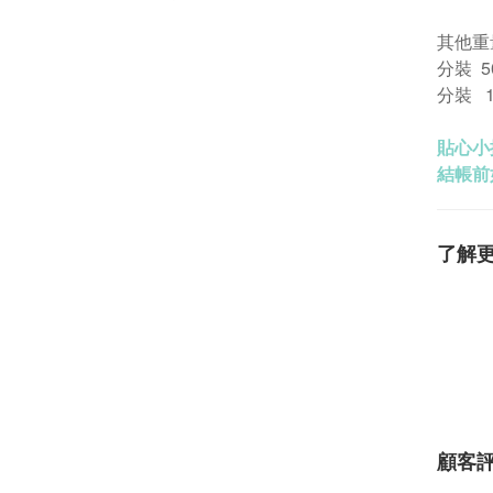
其他重
分裝 50
分裝 1 
貼心小
結帳前
了解
顧客