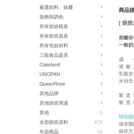
嚴選餡料、抹醬
商品
裝飾與調色
[ 烘
所有烘焙模具
所有烘焙器具
荷蘭菲
一般奶
所有包裝材料
三能食品器具
成
Cakeland
過 敏
乳脂含量
UNOPAN
水份含
QueenRose
其他品牌
製 造
製 造 商
其他烘焙周邊
其他
2
特別提
全部烘焙原料
478
保存期
保存方
年節商品
16