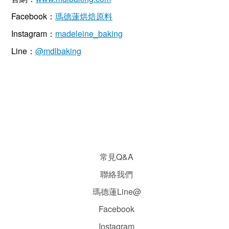
Facebook：
瑪德蓮烘焙原料
Instagram：
madeleine_baking
Line：
@mdlbaking
常見Q&A
聯絡我們
瑪德蓮Line@
Facebook
Instagram