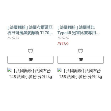
[ 法國麵粉 ] 法國布爾喬亞
[ 法國麵粉 ] 法國莫比
石臼研磨黑麥麵粉 T170
Type45 冠軍比賽專用粉
分裝1Kg
分裝1kg
NT$125
NT$180
NT$155