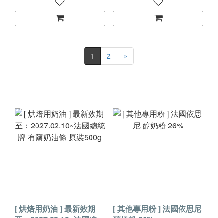
1
2
»
[ 烘焙用奶油 ] 最新效期
[ 其他專用粉 ] 法國依思尼