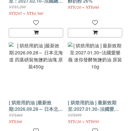
至：2027.02.10~法國總統
醇奶粉 26%
牌 有鹽奶油條 原裝500g
NT$5,280
NT$120 ~ NT$480
NT$295 ~ NT$4,560
[ 烘焙用奶油 ]最新效
[ 烘焙用奶油 ] 最新效期
期:2026.09.28～ 日本北海
至:2027.01.30~法國愛樂
道 四葉磅裝無鹽奶油塊 原
薇 迷你發酵無鹽奶油 原裝
NT$460
NT$999
裝450g
10g
NT$360
NT$120 ~ NT$950