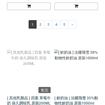
1
2
3
4
5
»
售完
[ 其他乳製品 ] 四葉 草莓牛
[ 鮮奶油 ] 法國飛雪 35%動
奶 保久調味乳 原裝200ML
物性鮮奶油 原裝1000ml